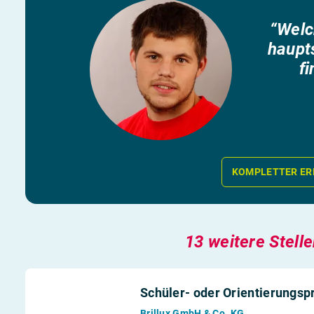
“Welc
haupts
fi
KOMPLETTER ER
13 weitere Stell
Schüler- oder Orientierungs
Brillux GmbH & Co. KG