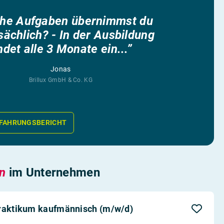
he Aufgaben übernimmst du
ächlich? - In der Ausbildung
ndet alle 3 Monate ein...”
Jonas
Brillux GmbH & Co. KG
FAHRUNGSBERICHT
en
im Unternehmen
praktikum kaufmännisch (m/w/d)