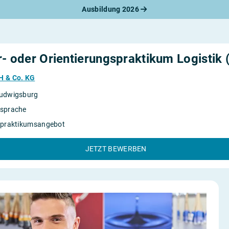
Ausbildung 2026
werbungsratgeber
schreiben
benslauf
rlagen
r- oder Orientierungspraktikum Logistik
line-Bewerbung
rstellungsgespräch
H & Co. KG
werbungs-Check
udwigsburg
sprache
rpraktikumsangebot
JETZT BEWERBEN