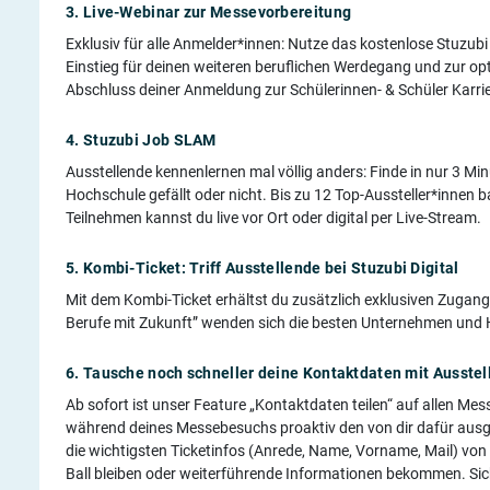
3. Live-Webinar zur Messevorbereitung
Exklusiv für alle Anmelder*innen: Nutze das kostenlose Stuzub
Einstieg für deinen weiteren beruflichen Werdegang und zur o
Abschluss deiner Anmeldung zur Schülerinnen- & Schüler Karri
4. Stuzubi Job SLAM
Ausstellende kennenlernen mal völlig anders: Finde in nur 3 Min
Hochschule gefällt oder nicht. Bis zu 12 Top-Aussteller*innen
Teilnehmen kannst du live vor Ort oder digital per Live-Stream.
5. Kombi-Ticket: Triff Ausstellende bei Stuzubi Digital
Mit dem Kombi-Ticket erhältst du zusätzlich exklusiven Zugang
Berufe mit Zukunft” wenden sich die besten Unternehmen und 
6. Tausche noch schneller deine Kontaktdaten mit Ausste
Ab sofort ist unser Feature „Kontaktdaten teilen“ auf allen Me
während deines Messebesuchs proaktiv den von dir dafür ausge
die wichtigsten Ticketinfos (Anrede, Name, Vorname, Mail) von
Ball bleiben oder weiterführende Informationen bekommen. Si