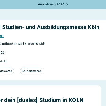
Ausbildung 2026
werbungsratgeber
schreiben
benslauf
rlagen
i Studien- und Ausbildungsmesse Köln
line-Bewerbung
rstellungsgespräch
bH
werbungs-Check
ladbacher Wall 5, 50670 Köln
026
ntritt
ngsmesse
Karrieremesse
r dein [duales] Studium in KÖLN