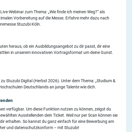
i Live-Webinar zum Thema: „Wie finde ich meinen Weg?“ als
ptimalen Vorbereitung auf die Messe. Erfahre mehr dazu nach
eremesse Stuzubi Köln.
uten heraus, ob ein Ausbildungsangebot zu dir passt, dir eine
 battlen in unserem innovativen Vortragsformat um deine Gunst.
 zu Stuzubi Digital (Herbst 2026). Unter dem Thema: „Studium &
Hochschulen Deutschlands an junge Talente wie dich.
llenden
ssen verfügbar. Um diese Funktion nutzen zu können, zeigst du
wählten Ausstellenden dein Ticket. Weil nur per Scan können sie
 dir erhalten. So kannst du ganz einfach für eine Bewerbung am
cher und datenschutzkonform – mit Stuzubi!