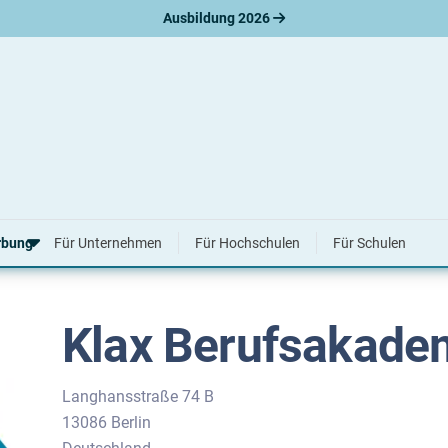
Ausbildung 2026
erufsakademie
rbung
Für Unternehmen
Für Hochschulen
Für Schulen
Klax Berufsakade
erbungsratgeber
hreiben
nslauf
agen
Langhansstraße 74 B
ne-Bewerbung
13086 Berlin
tellungsgespräch