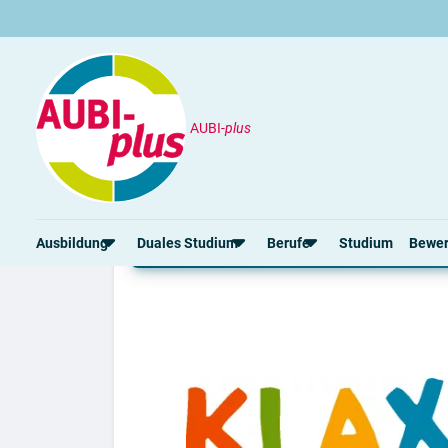
AUBI-
plus
Klax Berufsakademie
Studium an der Klax B
Ausbildung
Duales Studium
Berufe
Studium
Bewe
Rund um die Ausbildung
Rund um das duale Studium
Rund um Berufe
Bew
Ausbildungsplätze 2026
Duale Studienplätze 2026
Gut bezahlte Berufe
Ansc
Alle Städte
Duale Studiengänge von A-Z
Kaufmännische Berufe
Lebe
Alle Bundesländer
Alle Orte von A-Z
Berufe nach Themen
Vorl
Gehalt
Alle Berufe
Onli
Ausbildungsbeginn
Schülerpraktikum
Vors