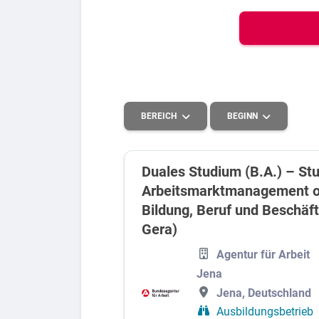
Bew
Berufs-Check starten
BEREICH
BEGINN
Lass dich finden
Duales Studium (B.A.) – St
Arbeitsmarktmanagement od
Kaufmännisches, Büro und Verwaltung
2027
Bildung, Beruf und Beschäft
Elektronik
2026
Gera)
Technik
Agentur für Arbeit
Jena
Jena, Deutschland
Ausbildungsbetrieb