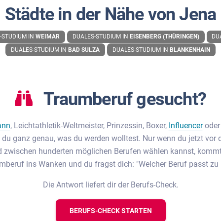
Städte in der Nähe von Jena
-STUDIUM IN
WEIMAR
DUALES-STUDIUM IN
EISENBERG (THÜRINGEN)
DU
DUALES-STUDIUM IN
BAD SULZA
DUALES-STUDIUM IN
BLANKENHAIN
Traumberuf gesucht?
ann
, Leichtathletik-Weltmeister, Prinzessin, Boxer,
Influencer
ode
 du ganz genau, was du werden wolltest. Nur wenn du jetzt vor 
d zwischen hunderten möglichen Berufen wählen kannst, kommt 
mberuf ins Wanken und du fragst dich: "Welcher Beruf passt zu 
Die Antwort liefert dir der Berufs-Check.
BERUFS-CHECK STARTEN