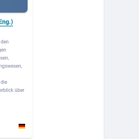
Eng.)
 den
gen
sen,
ungswesen,
 die
rblick über