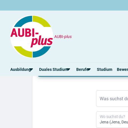
AUBI-
plus
Duales Studium
Jena
Aktuelle duale Studien
Ausbildung
Duales Studium
Berufe
Studium
Bewe
Rund um die Ausbildung
Rund um das duale Studium
Rund um Berufe
Bew
Was suchst d
Ausbildungsplätze 2026
Duale Studienplätze 2026
Gut bezahlte Berufe
Ansc
Alle Städte
Duale Studiengänge von A-Z
Kaufmännische Berufe
Lebe
Alle Bundesländer
Alle Orte von A-Z
Berufe nach Themen
Vorl
Wo suchst du?
Gehalt
Alle Berufe
Onli
Ausbildungsbeginn
Schülerpraktikum
Vors