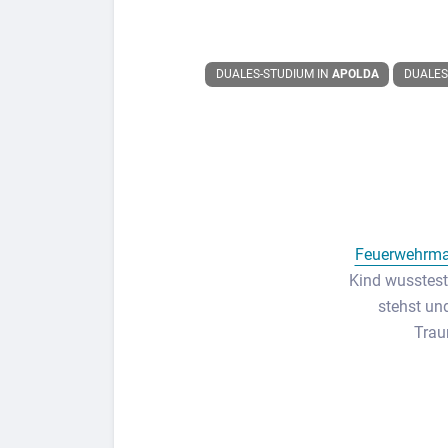
DUALES-STUDIUM IN
APOLDA
DUALES
Feuerwehrm
Kind wusstest
stehst un
Trau