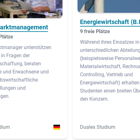
Energiewirtschaft (B.
marktmanagement
9 freie Plätze
Plätze
Während ihres Einsatzes in
ktmanager unterstützen
unterschiedlichen Abteilun
 in Fragen der
(beispielsweise Personalwe
schaffung, beraten
Materialwirtschaft, Rechn
e und Erwachsene und
Controlling, Vertrieb und
ebswirtschaftliche
Energiewirtschaft) erhalten
llungen und
Studenten einen breiten Übe
agen.
den Konzern.
dium
Duales Studium