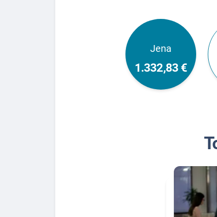
Jena
1.332,83 €
T