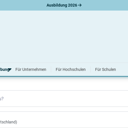
Ausbildung 2026
plätze in Jena
rbung
Für Unternehmen
Für Hochschulen
Für Schulen
erbungsratgeber
u?
hreiben
nslauf
agen
ne-Bewerbung
tellungsgespräch