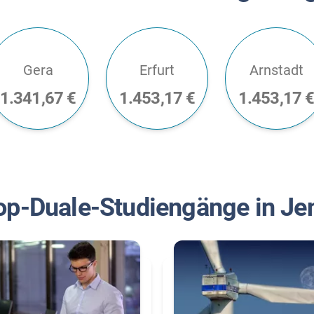
Gera
Erfurt
Arnstadt
1.341,67 €
1.453,17 €
1.453,17 
op-Duale-Studiengänge in Je