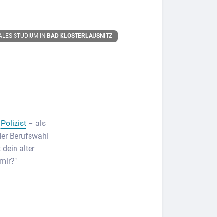
ALES-STUDIUM IN
BAD KLOSTERLAUSNITZ
r
Polizist
– als
der Berufswahl
dein alter
mir?"