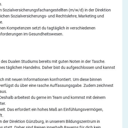
b.
um Sozialversicherungsfachangestellten (m/w/d) in der Direktion
eichen Sozialversicherungs- und Rechtslehre, Marketing und
e.
hen Kompetenzen setzt du tagtäglich in verschiedenen
ausforderungen im Gesundheitswesen.
 des Dualen Studiums bereits mit guten Noten in der Tasche.
nes täglichen Handelns. Daher bist du aufgeschlossen und kannst
h mit neuen Informationen konfrontiert. Um diese binnen
 verfügst du über eine rasche Auffassungsgabe. Zudem zeichnest
 aus.
. Deshalb arbeitest du gerne im Team und kommst mit deinem
ter.
it. Das erfordert ein hohes Maß an Einfühlungsvermögen,
t.
n der Direktion Günzburg, in unserem Bildungszentrum in
 statt. Daher sind Reisen innerhalb Bayerns für dich kein