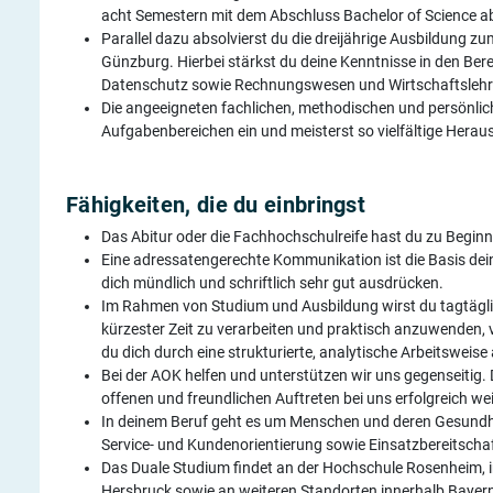
acht Semestern mit dem Abschluss Bachelor of Science a
Parallel dazu absolvierst du die dreijährige Ausbildung z
Günzburg. Hierbei stärkst du deine Kenntnisse in den Ber
Datenschutz sowie Rechnungswesen und Wirtschaftslehr
Die angeeigneten fachlichen, methodischen und persönlic
Aufgabenbereichen ein und meisterst so vielfältige Her
Fähigkeiten, die du einbringst
Das Abitur oder die Fachhochschulreife hast du zu Beginn
Eine adressatengerechte Kommunikation ist die Basis dei
dich mündlich und schriftlich sehr gut ausdrücken.
Im Rahmen von Studium und Ausbildung wirst du tagtäglic
kürzester Zeit zu verarbeiten und praktisch anzuwenden,
du dich durch eine strukturierte, analytische Arbeitsweise
Bei der AOK helfen und unterstützen wir uns gegenseitig
offenen und freundlichen Auftreten bei uns erfolgreich wei
In deinem Beruf geht es um Menschen und deren Gesundhe
Service- und Kundenorientierung sowie Einsatzbereitschaf
Das Duale Studium findet an der Hochschule Rosenheim, i
Hersbruck sowie an weiteren Standorten innerhalb Bayerns