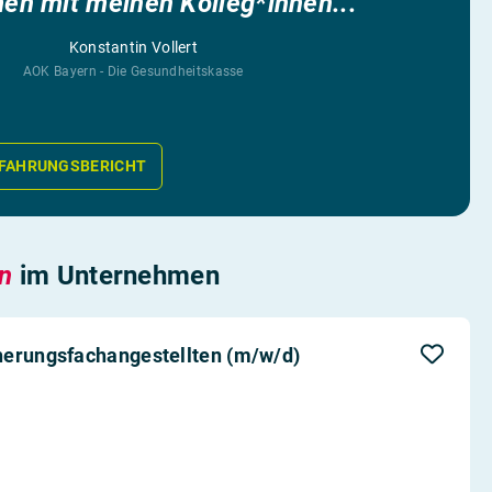
n mit meinen Kolleg*innen...”
Konstantin Vollert
AOK Bayern - Die Gesundheitskasse
FAHRUNGSBERICHT
en
im Unternehmen
herungsfachangestellten (m/w/d)