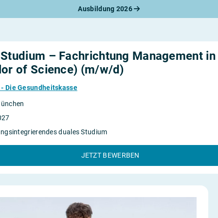
Ausbildung 2026
werbungsratgeber
schreiben
benslauf
rlagen
 Studium – Fachrichtung Management in 
line-Bewerbung
rstellungsgespräch
lor of Science) (m/w/d)
werbungs-Check
- Die Gesundheitskasse
München
027
ngsintegrierendes duales Studium
JETZT BEWERBEN