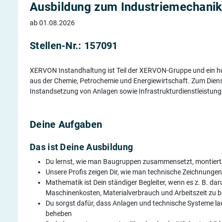
Ausbildung zum Industriemechanik
ab 01.08.2026
Stellen-Nr.: 157091
XERVON Instandhaltung ist Teil der XERVON-Gruppe und ein hoc
aus der Chemie, Petrochemie und Energiewirtschaft. Zum Diens
Instandsetzung von Anlagen sowie Infrastrukturdienstleistu
Deine Aufgaben
Das ist Deine Ausbildung
Du lernst, wie man Baugruppen zusammen­setzt, montiert
Unsere Profis zeigen Dir, wie man technische Zeichnungen l
Mathematik ist Dein ständiger Begleiter, wenn es z. B. da
Maschinen­kosten, Materialverbrauch und Arbeitszeit zu 
Du sorgst dafür, dass Anlagen und technische Systeme lau
beheben