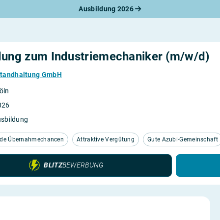
Ausbildung 2026
werbungsratgeber
schreiben
benslauf
rlagen
dung zum Industriemechaniker (m/w/d)
line-Bewerbung
rstellungsgespräch
tandhaltung GmbH
werbungs-Check
öln
026
usbildung
nde Übernahmechancen
Attraktive Vergütung
Gute Azubi-Gemeinschaft
BLITZ
BEWERBUNG