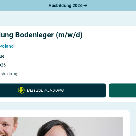
Ausbildung 2026
werbungsratgeber
schreiben
benslauf
rlagen
dung Bodenleger (m/w/d)
line-Bewerbung
rstellungsgespräch
Poland
werbungs-Check
ue
026
usbildung
BLITZ
BEWERBUNG