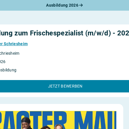
Ausbildung 2026
werbungsratgeber
schreiben
benslauf
rlagen
dung zum Frischespezialist (m/w/d) - 20
line-Bewerbung
rstellungsgespräch
er Schriesheim
werbungs-Check
chriesheim
026
usbildung
JETZT BEWERBEN