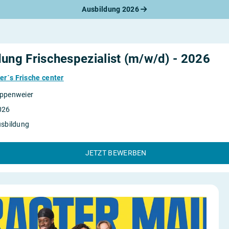
Ausbildung 2026
werbungsratgeber
schreiben
benslauf
rlagen
ung Frischespezialist (m/w/d) - 2026
line-Bewerbung
rstellungsgespräch
r´s Frische center
werbungs-Check
ppenweier
026
usbildung
JETZT BEWERBEN