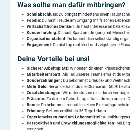
Was sollte man dafür mitbringen?
Schulabschluss
: Du bringst mindestens einen Hauptschu
Foodie
: Du hast Freude am Umgang mit frischen Lebensm
Wirtschaftliches Denken
: Du hast Interesse an betriebs
Kundenliebling
: Du hast Spaß am Umgang mit Mensche
Organisationstalent
: Du kannst dich selbstständig organ
Engagement
: Du bist top motiviert und zeigst gerne Eins
Deine Vorteile bei uns!
Sicherer Arbeitsplatz:
Wir bieten dir einen krisensichere
Mitarbeiterrabatt:
Als Teil unseres Teams erhälst du Mita
Sonderzahlungen:
Du bekommst Urlaubs- und Weihnach
Mehr Geld
: Bei uns erhälst du die Chance auf 500€ Leis
Zusatzleistungen:
Wir unterstützen dich durch vermög
Präsente:
Zu deinem Geburtstag erhälst du von uns ein 
Bonus:
Du bekommst monatlich einen Einkaufsgutschein 
Erholung:
Bei uns erhälst du 36 Tage Urlaub
Expertenwissen rund um Lebensmittel:
Ausbildungssem
Perspektiven und Entwicklungsmöglichkeiten:
Mit Eng
erreichen