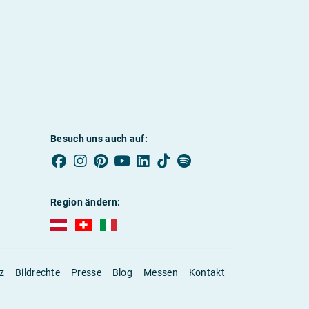
Besuch uns auch auf:
Region ändern:
AUBI-plus Österreich (deutsch)
AUBI-plus Schweiz (deutsch)
AUBI-plus Italien (deutsch)
z
Bildrechte
Presse
Blog
Messen
Kontakt