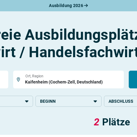
Ausbildung 2026
werbungsratgeber
schreiben
benslauf
reie Ausbildungsplät
rlagen
line-Bewerbung
rstellungsgespräch
rt / Handelsfachwir
werbungs-Check
Ort, Region
BEGINN
ABSCHLUSS
2026
Höhere Schulbi
2
Plätze