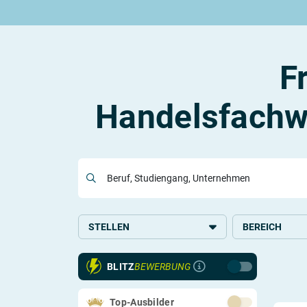
Rund um die Ausbildung
Rund um das duale Studium
Rund um Berufe
Be
Ausbildungsplätze 2026
Duale Studienplätze 2026
Gut bezahlte Berufe
An
Alle Städte
Duale Studiengänge von A-Z
Kaufmännische Berufe
Le
F
Alle Bundesländer
Alle Orte von A-Z
Berufe nach Themen
Vo
Gehalt
Alle Berufe
On
Ausbildungsbeginn
Schülerpraktikum
Vo
Handelsfachwi
Be
Beruf, Studiengang, Unternehmen
Berufs-Check starten
Lass dich finden
STELLEN
BEREICH
Ausbildung
Handel
BLITZ
BEWERBUNG
Top-Ausbilder