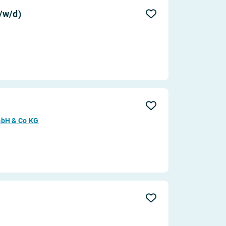
Aktualität
/w/d)
Entfernung
mbH & Co KG