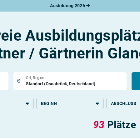
Ausbildung 2026
werbungsratgeber
schreiben
benslauf
reie Ausbildungsplät
rlagen
line-Bewerbung
rstellungsgespräch
tner / Gärtnerin Glan
werbungs-Check
Ort, Region
BEGINN
ABSCHLUSS
rtschaft und
2026
Grundlegende S
93
Plätze
Mittlere Schulb
Produktion