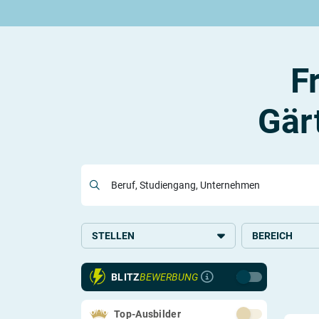
Rund um die Ausbildung
Rund um das duale Studium
Rund um Berufe
Be
Ausbildungsplätze 2026
Duale Studienplätze 2026
Gut bezahlte Berufe
An
Alle Städte
Duale Studiengänge von A-Z
Kaufmännische Berufe
Le
F
Alle Bundesländer
Alle Orte von A-Z
Berufe nach Themen
Vo
Gehalt
Alle Berufe
On
Ausbildungsbeginn
Schülerpraktikum
Vo
Gär
Be
Beruf, Studiengang, Unternehmen
Berufs-Check starten
Lass dich finden
STELLEN
BEREICH
Ausbildung
Umwelt, Landwi
BLITZ
BEWERBUNG
Tiere
Schülerpraktikum
Handwerk und 
Top-Ausbilder
Lebensmittel