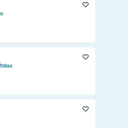
au
ftsbau