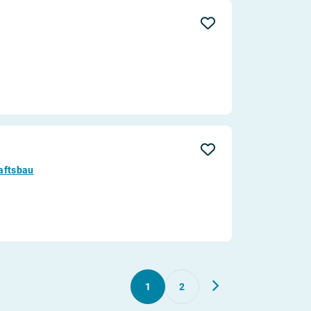
aftsbau
1
2