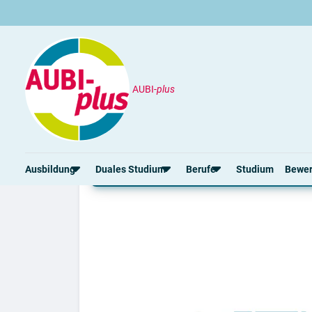
AUBI-
plus
Unternehmen
petaFuel GmbH
Ausbildung bei petaF
Ausbildung
Duales Studium
Berufe
Studium
Bewe
Rund um die Ausbildung
Rund um das duale Studium
Rund um Berufe
Bew
Ausbildungsplätze 2026
Duale Studienplätze 2026
Gut bezahlte Berufe
Ansc
Alle Städte
Duale Studiengänge von A-Z
Kaufmännische Berufe
Lebe
Alle Bundesländer
Alle Orte von A-Z
Berufe nach Themen
Vorl
Gehalt
Alle Berufe
Onli
Ausbildungsbeginn
Schülerpraktikum
Vors