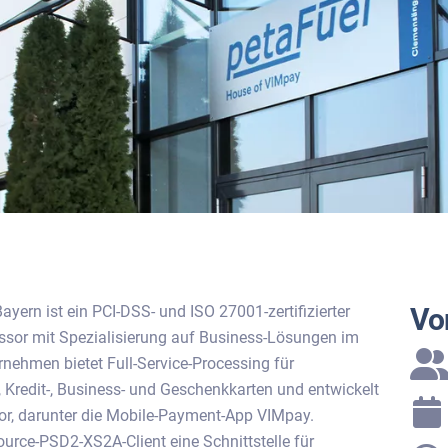
ayern ist ein PCI-DSS- und ISO 27001-zertifizierter
Vor
ssor mit Spezialisierung auf Business-Lösungen im
nehmen bietet Full-Service-Processing für
-, Kredit-, Business- und Geschenkkarten und entwickelt
or, darunter die Mobile-Payment-App VIMpay.
urce-PSD2-XS2A-Client eine Schnittstelle für