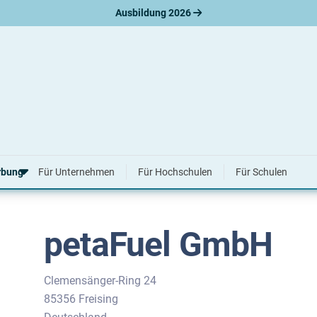
Ausbildung 2026
uel GmbH
rbung
Für Unternehmen
Für Hochschulen
Für Schulen
petaFuel GmbH
erbungsratgeber
hreiben
nslauf
agen
Clemensänger-Ring 24
ne-Bewerbung
85356 Freising
tellungsgespräch