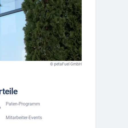
© petaFuel GmbH
teile
Paten-Programm
Mitarbeiter-Events