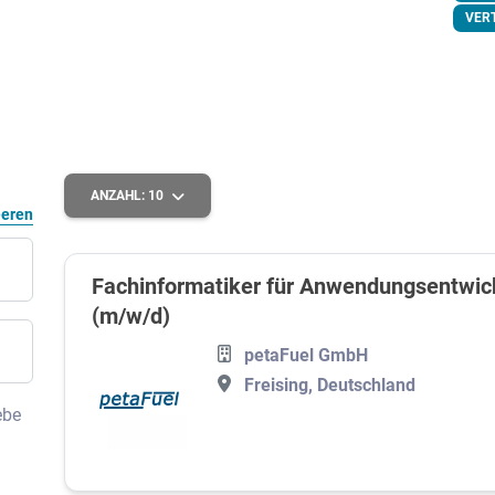
VER
ANZAHL:
10
eeren
Fachinformatiker für Anwendungsent­wick
(m/w/d)
petaFuel GmbH
Freising, Deutschland
ebe