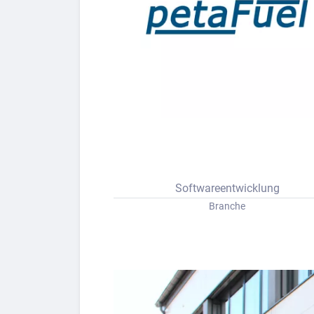
Bew
Berufs-Check starten
Lass dich finden
Softwareentwicklung
Branche