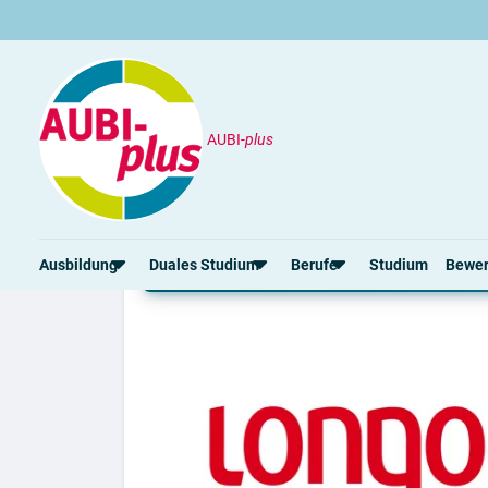
AUBI-
plus
Unternehmen
Longo AG
Lehre bei Longo AG
Ausbildung
Duales Studium
Berufe
Studium
Bewe
Rund um die Ausbildung
Rund um das duale Studium
Rund um Berufe
Bew
Ausbildungsplätze 2026
Duale Studienplätze 2026
Gut bezahlte Berufe
Ansc
Alle Städte
Duale Studiengänge von A-Z
Kaufmännische Berufe
Lebe
Alle Bundesländer
Alle Orte von A-Z
Berufe nach Themen
Vorl
Gehalt
Alle Berufe
Onli
Ausbildungsbeginn
Schülerpraktikum
Vors