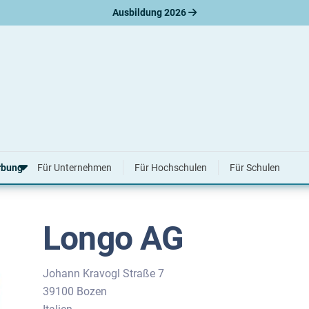
Ausbildung 2026
rbung
Für Unternehmen
Für Hochschulen
Für Schulen
Longo AG
erbungsratgeber
hreiben
nslauf
agen
Johann Kravogl Straße 7
ne-Bewerbung
39100 Bozen
tellungsgespräch