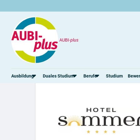
AUBI-
plus
Unternehmen
Hotel Sommer
Ausbildung
Duales Studium
Berufe
Studium
Bewe
Rund um die Ausbildung
Rund um das duale Studium
Rund um Berufe
Bew
Ausbildungsplätze 2026
Duale Studienplätze 2026
Gut bezahlte Berufe
Ansc
Alle Städte
Duale Studiengänge von A-Z
Kaufmännische Berufe
Lebe
Alle Bundesländer
Alle Orte von A-Z
Berufe nach Themen
Vorl
Gehalt
Alle Berufe
Onli
Ausbildungsbeginn
Schülerpraktikum
Vors