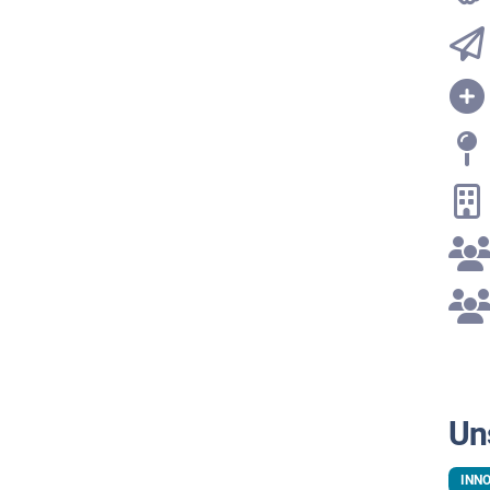
Un
INN