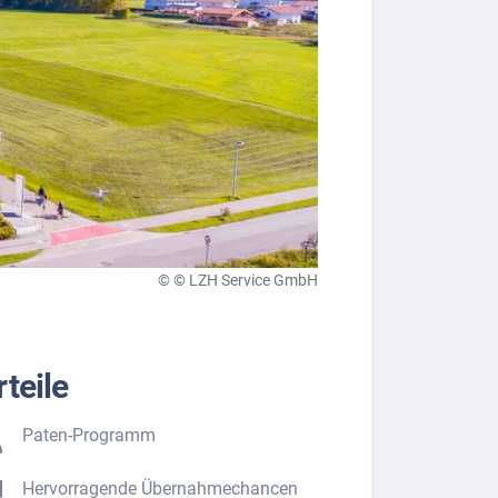
© © LZH Service GmbH
teile
Paten-Programm
Hervorragende Übernahmechancen