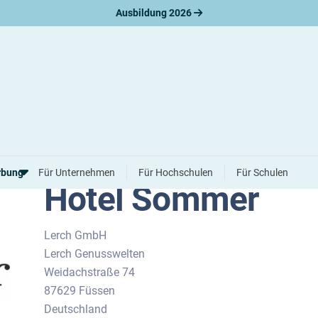
Ausbildung 2026
rbung
Für Unternehmen
Für Hochschulen
Für Schulen
Hotel Sommer
erbungsratgeber
Lerch GmbH
hreiben
Lerch Genusswelten
nslauf
Weidachstraße 74
agen
87629 Füssen
ne-Bewerbung
tellungsgespräch
Deutschland