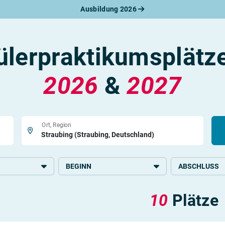
Ausbildung 2026
werbungsratgeber
schreiben
benslauf
ülerpraktikumsplätze
rlagen
line-Bewerbung
rstellungsgespräch
2026
&
2027
werbungs-Check
Ort, Region
BEGINN
ABSCHLUSS
2026
Grundlegende S
10
Plätze
Mittlere Schulb