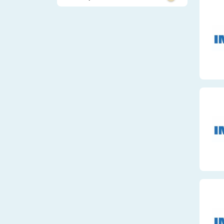
Schülerpraktikum
Kaufmännisches
Verwaltung
Weiterbildung
Logistik und Ve
Mechatronik
Systemrelevant