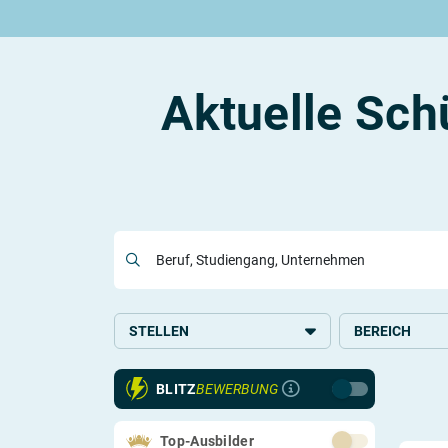
Rund um die Ausbildung
Rund um das duale Studium
Rund um Berufe
Be
Ausbildungsplätze 2026
Duale Studienplätze 2026
Gut bezahlte Berufe
An
Alle Städte
Duale Studiengänge von A-Z
Kaufmännische Berufe
Le
Aktuelle Sch
Alle Bundesländer
Alle Orte von A-Z
Berufe nach Themen
Vo
Gehalt
Alle Berufe
On
Ausbildungsbeginn
Schülerpraktikum
Vo
Be
Beruf, Studiengang, Unternehmen
Berufs-Check starten
Lass dich finden
STELLEN
BEREICH
Ausbildung
Handel
BLITZ
BEWERBUNG
Duales Studium
Elektronik
Virtuelles Studium
IT und EDV
Top-Ausbilder