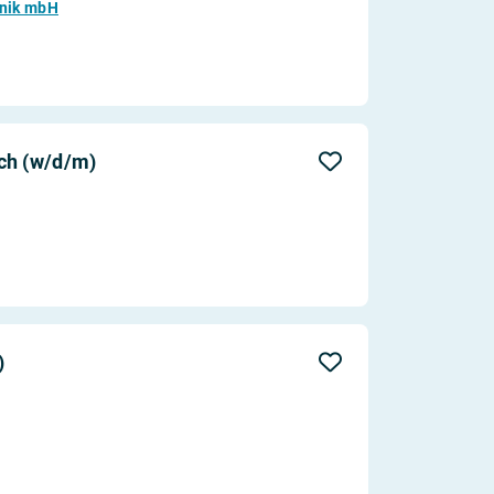
hnik mbH
ch (w/d/m)
)