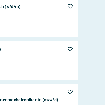
Aktualität
ch (w/d/m)
Entfernung
)
nenmechatroniker:in (m/w/d)