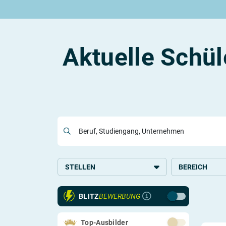
Rund um die Ausbildung
Rund um das duale Studium
Rund um Berufe
Be
Ausbildungsplätze 2026
Duale Studienplätze 2026
Gut bezahlte Berufe
An
Alle Städte
Duale Studiengänge von A-Z
Kaufmännische Berufe
Le
Aktuelle Schü
Alle Bundesländer
Alle Orte von A-Z
Berufe nach Themen
Vo
Gehalt
Alle Berufe
On
Ausbildungsbeginn
Schülerpraktikum
Vo
Be
Beruf, Studiengang, Unternehmen
Berufs-Check starten
Lass dich finden
STELLEN
BEREICH
Ausbildung
Handel
BLITZ
BEWERBUNG
Schülerpraktikum
Systemrelevant
Technik
Top-Ausbilder