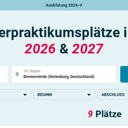
Ausbildung 2026
werbungsratgeber
schreiben
benslauf
lerpraktikumsplätze 
rlagen
line-Bewerbung
rstellungsgespräch
2026
&
2027
werbungs-Check
Ort, Region
BEGINN
ABSCHLUSS
2026
Grundlegende S
9
Plätze