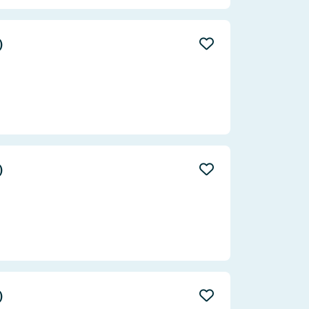
)
)
)