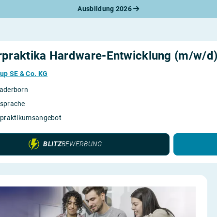
Ausbildung 2026
werbungsratgeber
schreiben
benslauf
rlagen
rpraktika Hardware-Entwicklung (m/w/d
line-Bewerbung
rstellungsgespräch
up SE & Co. KG
werbungs-Check
aderborn
sprache
rpraktikumsangebot
BLITZ
BEWERBUNG