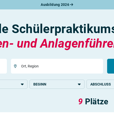
Ausbildung 2026
werbungsratgeber
schreiben
benslauf
le Schülerpraktikum
rlagen
line-Bewerbung
rstellungsgespräch
n- und Anlagenführe
werbungs-Check
Ort, Region
BEGINN
ABSCHLUSS
2026
Grundlegende S
9
Plätze