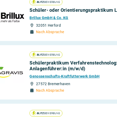
BLITZ
BEWERBUNG
Schüler- oder Orientierungspraktikum L
Brillux GmbH & Co. KG
32051 Herford
Nach Absprache
BLITZ
BEWERBUNG
Schülerpraktikum Verfahrenstechnolog:
Anlagenführer:in (m/w/d)
Genossenschafts-Kraftfutterwerk GmbH
27572 Bremerhaven
Nach Absprache
BLITZ
BEWERBUNG