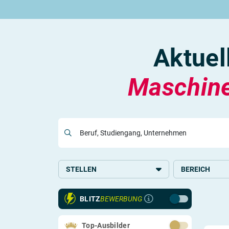
Rund um die Ausbildung
Rund um das duale Studium
Rund um Berufe
Be
Ausbildungsplätze 2026
Duale Studienplätze 2026
Gut bezahlte Berufe
An
Alle Städte
Duale Studiengänge von A-Z
Kaufmännische Berufe
Le
Aktuel
Alle Bundesländer
Alle Orte von A-Z
Berufe nach Themen
Vo
Gehalt
Alle Berufe
On
Ausbildungsbeginn
Schülerpraktikum
Vo
Maschine
Be
Beruf, Studiengang, Unternehmen
Berufs-Check starten
Lass dich finden
STELLEN
BEREICH
Ausbildung
Mechatronik
BLITZ
BEWERBUNG
Schülerpraktikum
Technik
Top-Ausbilder