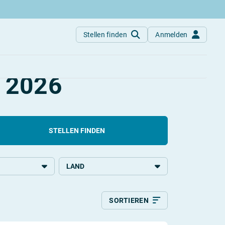
Stellen finden
Anmelden
splätze
2026
STELLEN FINDEN
LAND
chulbildung
Deutschland
SORTIEREN
Relevanz