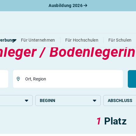
Ausbildung 2026
le Schülerpraktikum
erbung
Für Unternehmen
Für Hochschulen
Für Schulen
leger / Bodenlegerin
werbungsratgeber
schreiben
benslauf
Ort, Region
rlagen
line-Bewerbung
rstellungsgespräch
BEGINN
ABSCHLUSS
werbungs-Check
Immobilien
2026
Grundlegende S
1
Platz
ier und Farbe
Produktion