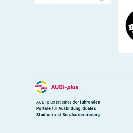
Berufs-Check starten
Lass dich finden
AUBI-
plus
AUBI-plus ist eines der
führenden
Portale
für
Ausbildung
,
duales
Studium
und
Berufsorientierung
.