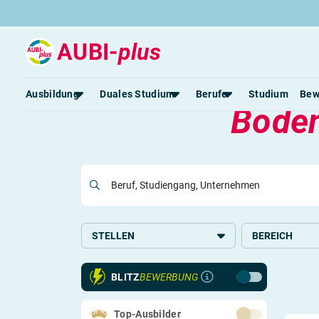
AUBI-
plus
Aktuel
Ausbildung
Duales Studium
Berufe
Studium
Bew
Boden
Rund um die Ausbildung
Rund um das duale Studium
Rund um Berufe
Be
Ausbildungsplätze 2026
Duale Studienplätze 2026
Gut bezahlte Berufe
An
Alle Städte
Duale Studiengänge von A-Z
Kaufmännische Berufe
Le
Beruf, Studiengang, Unternehmen
Alle Bundesländer
Alle Orte von A-Z
Berufe nach Themen
Vo
Gehalt
Alle Berufe
On
Ausbildungsbeginn
Schülerpraktikum
Vo
STELLEN
BEREICH
Be
Ausbildung
Bauwesen und 
BLITZ
BEWERBUNG
Schülerpraktikum
Glas, Holz, Pap
Handwerk und 
Top-Ausbilder