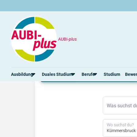
AUBI-
plus
Duales Studium
Kümmersbruck
Aktuelle duale Studie
Ausbildung
Duales Studium
Berufe
Studium
Bewe
Rund um die Ausbildung
Rund um das duale Studium
Rund um Berufe
Bew
Was suchst d
Ausbildungsplätze 2026
Duale Studienplätze 2026
Gut bezahlte Berufe
Ansc
Alle Städte
Duale Studiengänge von A-Z
Kaufmännische Berufe
Lebe
Alle Bundesländer
Alle Orte von A-Z
Berufe nach Themen
Vorl
Wo suchst du?
Gehalt
Alle Berufe
Onli
Ausbildungsbeginn
Schülerpraktikum
Vors