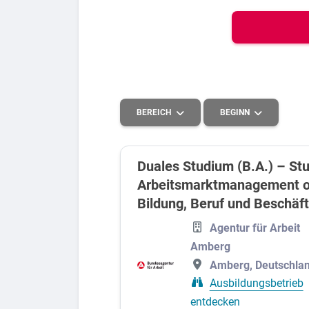
Bew
Berufs-Check starten
BEREICH
BEGINN
Lass dich finden
Duales Studium (B.A.) – St
Arbeitsmarktmanagement od
Kaufmännisches, Büro und Verwaltung
2027
Bildung, Beruf und Beschäf
Agentur für Arbeit
Amberg
Amberg, Deutschla
Ausbildungsbetrieb
entdecken