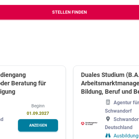
erbungs-Check
STELLEN FINDEN
udiengang
Duales Studium (B.A
er Beratung für
Arbeitsmarktmanage
tigung
Bildung, Beruf und B
Agentur für
Beginn
Schwandorf
01.09.2027
nd
Schwandor
ANZEIGEN
Deutschland
Ausbildung