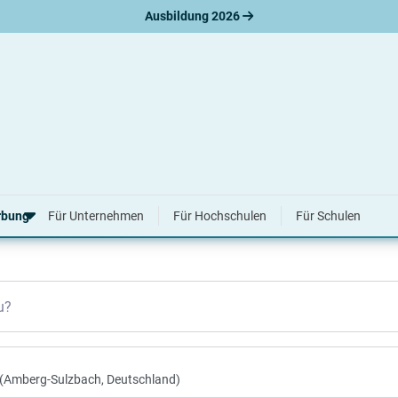
Ausbildung 2026
nplätze in Kümmersbruck
rbung
Für Unternehmen
Für Hochschulen
Für Schulen
erbungsratgeber
u?
hreiben
nslauf
agen
ne-Bewerbung
tellungsgespräch