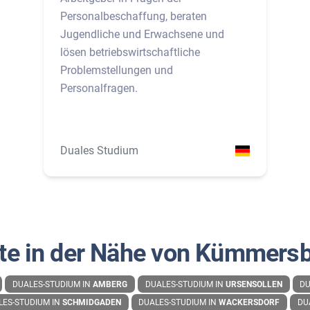
Personalbeschaffung, beraten
Jugendliche und Erwachsene und
lösen betriebswirtschaftliche
Problemstellungen und
Personalfragen.
Duales Studium
te in der Nähe von Kümmers
DUALES-STUDIUM IN
AMBERG
DUALES-STUDIUM IN
URSENSOLLEN
DU
LES-STUDIUM IN
SCHMIDGADEN
DUALES-STUDIUM IN
WACKERSDORF
DU