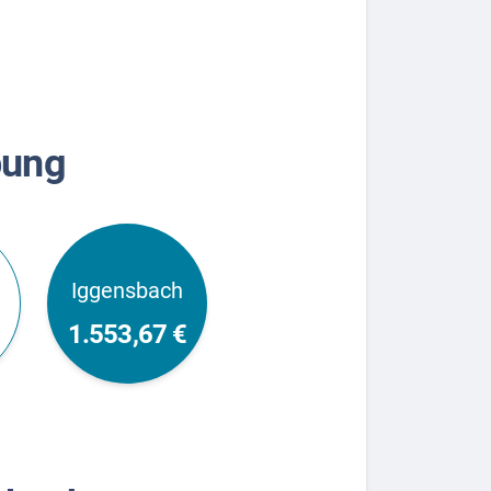
bung
Iggensbach
€
1.553,67 €