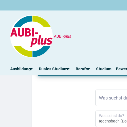
AUBI-
plus
Duales Studium
Iggensbach
Aktuelle duale Studien
Ausbildung
Duales Studium
Berufe
Studium
Bewe
Rund um die Ausbildung
Rund um das duale Studium
Rund um Berufe
Bew
Was suchst d
Ausbildungsplätze 2026
Duale Studienplätze 2026
Gut bezahlte Berufe
Ansc
Alle Städte
Duale Studiengänge von A-Z
Kaufmännische Berufe
Lebe
Alle Bundesländer
Alle Orte von A-Z
Berufe nach Themen
Vorl
Wo suchst du?
Gehalt
Alle Berufe
Onli
Ausbildungsbeginn
Schülerpraktikum
Vors