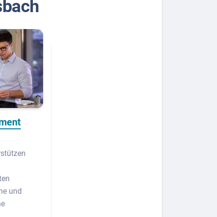
sbach
ement
stützen
ten
ne und
he