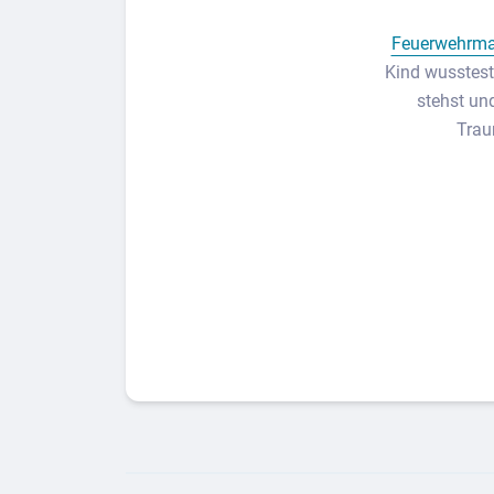
Feuerwehrm
Kind wusstest
stehst un
Trau