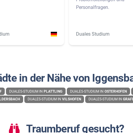
Personalfragen.
dium
Duales Studium
ädte in der Nähe von Iggensb
F
DUALES-STUDIUM IN
PLATTLING
DUALES-STUDIUM IN
OSTERHOFEN
LDERSBACH
DUALES-STUDIUM IN
VILSHOFEN
DUALES-STUDIUM IN
GRAF
Traumberuf gesucht?