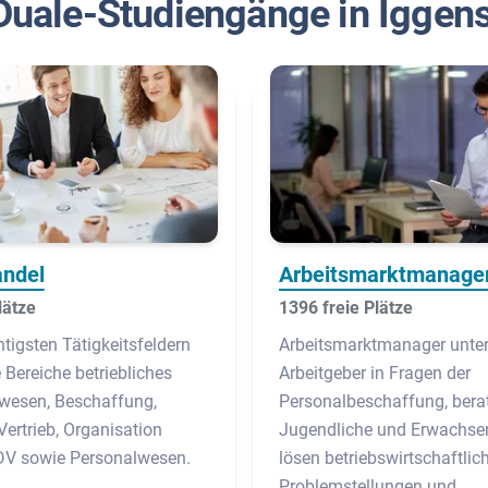
Duale-Studiengänge in Iggen
andel
Arbeitsmarktmanag
lätze
1396 freie Plätze
tigsten Tätigkeitsfeldern
Arbeitsmarktmanager unter
 Bereiche betriebliches
Arbeitgeber in Fragen der
esen, Beschaffung,
Personalbeschaffung, bera
Vertrieb, Organisation
Jugendliche und Erwachse
EDV sowie Personalwesen.
lösen betriebswirtschaftlic
Problemstellungen und