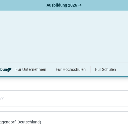
Ausbildung 2026
plätze in Iggensbach
rbung
Für Unternehmen
Für Hochschulen
Für Schulen
erbungsratgeber
u?
hreiben
nslauf
agen
ne-Bewerbung
tellungsgespräch