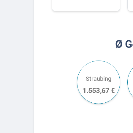
Ø G
Straubing
1.553,67 €