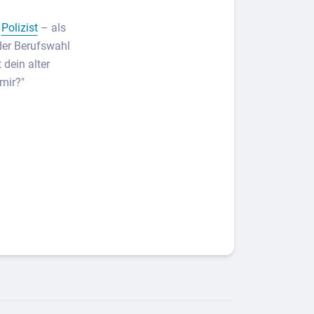
r
Polizist
– als
der Berufswahl
dein alter
mir?"