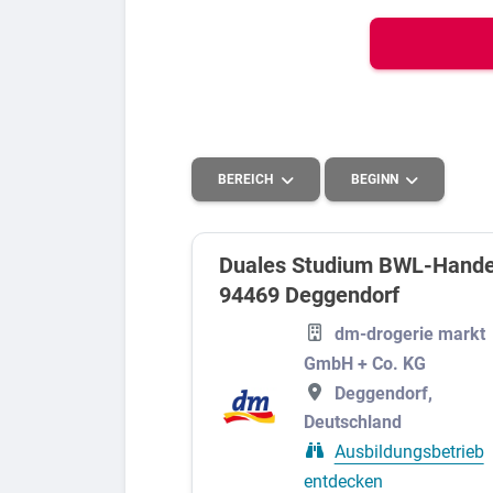
Bew
Berufs-Check starten
BEREICH
BEGINN
Lass dich finden
Duales Studium BWL-Handel 
94469 Deggendorf
Handel
2027
dm-drogerie markt
Kaufmännisches, Büro und Verwaltung
GmbH + Co. KG
Deggendorf,
Deutschland
Ausbildungsbetrieb
entdecken