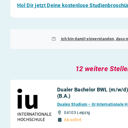
Hol Dir jetzt Deine kostenlose Studienbroschü
Ich bin damit einverstanden, dass 
12 weitere Stell
Dualer Bachelor BWL (m/w/d) 
(B.A.)
Duales Studium – IU Internationale 
04103 Leipzig
Ab sofort