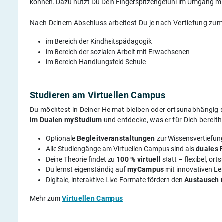
können. Dazu nutzt Du Dein Fingerspitzengefühl im Umgang mi
Nach Deinem Abschluss arbeitest Du je nach Vertiefung zum 
im Bereich der Kindheitspädagogik
im Bereich der sozialen Arbeit mit Erwachsenen
im Bereich Handlungsfeld Schule
Studieren am Virtuellen Campus
Du möchtest in Deiner Heimat bleiben oder ortsunabhängig s
im Dualen myStudium
und entdecke, was er für Dich bereith
Optionale
Begleitveranstaltungen
zur Wissensvertiefun
Alle Studiengänge am Virtuellen Campus sind als
duales 
Deine Theorie findet zu
100 % virtuell
statt – flexibel, o
Du lernst eigenständig auf
myCampus
mit innovativen L
Digitale, interaktive Live-Formate fördern den
Austausch 
Mehr zum
Virtuellen Campus