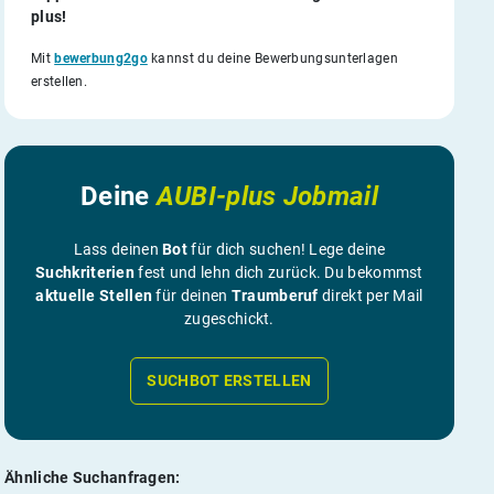
plus!
Mit
bewerbung2go
kannst du deine Bewerbungsunterlagen
erstellen.
Deine
AUBI-plus Jobmail
Lass deinen
Bot
für dich suchen! Lege deine
Suchkriterien
fest und lehn dich zurück. Du bekommst
aktuelle Stellen
für deinen
Traumberuf
direkt per Mail
zugeschickt.
SUCHBOT ERSTELLEN
Ähnliche Suchanfragen: