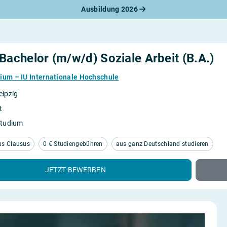
Ausbildung 2026
werbungsratgeber
schreiben
benslauf
rlagen
Bachelor (m/w/d) Soziale Arbeit (B.A.)
line-Bewerbung
rstellungsgespräch
ium – IU Internationale Hochschule
werbungs-Check
eipzig
t
Studium
us Clausus
0 € Studiengebühren
aus ganz Deutschland studieren
JETZT BEWERBEN