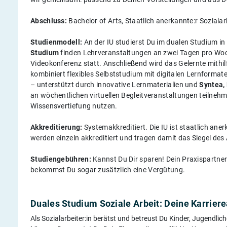
Abschluss:
Bachelor of Arts, Staatlich anerkannte:r Soziala
Studienmodell:
An der IU studierst Du im dualen Studium i
Studium
finden Lehrveranstaltungen an zwei Tagen pro Woc
Videokonferenz statt. Anschließend wird das Gelernte mithilf
kombiniert flexibles Selbststudium mit digitalen Lernforma
– unterstützt durch innovative Lernmaterialien und
Syntea,
an wöchentlichen virtuellen Begleitveranstaltungen teilnehm
Wissensvertiefung nutzen.
Akkreditierung:
Systemakkreditiert. Die IU ist staatlich an
werden einzeln akkreditiert und tragen damit das Siegel des
Studiengebühren:
Kannst Du Dir sparen! Dein Praxispartn
bekommst Du sogar zusätzlich eine Vergütung.
Duales Studium Soziale Arbeit: Deine Karrier
Als Sozialarbeiter:in berätst und betreust Du Kinder, Jugendlic