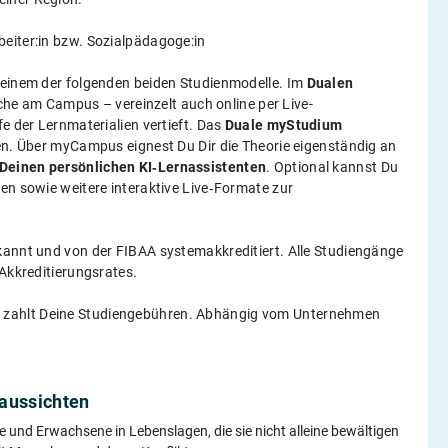
rbeiter:in bzw. Sozialpädagoge:in
n einem der folgenden beiden Studienmodelle. Im
Dualen
he am Campus – vereinzelt auch online per Live-
e der Lernmaterialien vertieft. Das
Duale myStudium
ten. Über myCampus eignest Du Dir die Theorie eigenständig an
 Deinen persönlichen KI‑Lernassistenten
. Optional kannst Du
en sowie weitere interaktive Live‑Formate zur
erkannt und von der FIBAA systemakkreditiert. Alle Studiengänge
 Akkreditierungsrates.
er zahlt Deine Studiengebühren. Abhängig vom Unternehmen
eaussichten
he und Erwachsene in Lebenslagen, die sie nicht alleine bewältigen