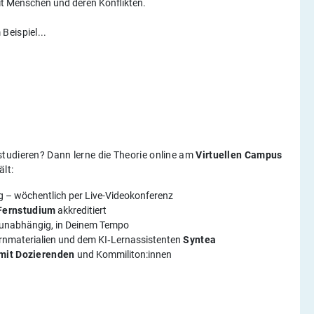
t Menschen und deren Konflikten.
Beispiel...
tudieren? Dann lerne die Theorie online am
Virtuellen Campus
ält:
g – wöchentlich per Live-Videokonferenz
Fernstudium
akkreditiert
rtsunabhängig, in Deinem Tempo
ernmaterialien und dem KI‑Lernassistenten
Syntea
mit Dozierenden
und Kommiliton:innen