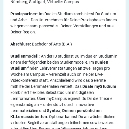
Nürnberg, Stuttgart, Virtueller Campus
Praxispartner:
Im Dualen Studium kombinierst Du Studium
und Arbeit. Das Unternehmen für Deine Praxisphasen finden
wir gemeinsam: passend zu Deinen Vorstellungen und aus
Deiner Region.
Abschluss:
Bachelor of Arts (B.A.)
Studienmodell:
An der IU studierst Du im dualen Studium in
einem der folgenden beiden Studienmodelle. Im
Dualen
Studium
finden Lehrveranstaltungen an zwei Tagen pro
Woche am Campus – vereinzelt auch online per Live-
Videokonferenz statt. Anschließend wird das Gelernte
mithilfe der Lernmaterialien vertieft. Das
Duale myStudium
kombiniert flexibles Selbststudium mit digitalen
Lernformaten. Über myCampus eignest Du Dir die Theorie
eigenständig an – unterstützt durch innovative
Lernmaterialien und
Syntea, Deinen persönlichen
KI‑Lernassistenten
. Optional kannst Du an wöchentlichen
virtuellen Begleitveranstaltungen teilnehmen sowie weitere
interaktive Live‑Formate zur Wissensvertiefung nutzen.