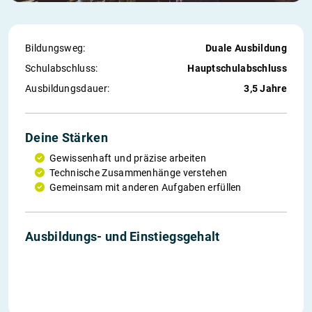
Bildungsweg:
Duale Ausbildung
Schul­abschluss:
Hauptschulabschluss
Ausbildungs­dauer:
3,5 Jahre
Deine Stärken
Gewissenhaft und präzise arbeiten
Technische Zusammenhänge verstehen
Gemeinsam mit anderen Aufgaben erfüllen
1. Jahr
2. Jahr
3. Jahr
4. Jahr
Einstieg
Ausbildungs- und Einstiegs­gehalt
1.186 €
1.254 €
1.293 €
1.371 €
2.925 €