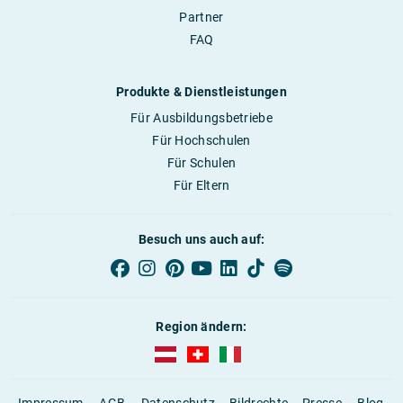
Partner
FAQ
Produkte & Dienstleistungen
Für Ausbildungsbetriebe
Für Hochschulen
Für Schulen
Für Eltern
Besuch uns auch auf:
Region ändern:
AUBI-plus Österreich (deutsch)
AUBI-plus Schweiz (deutsch)
AUBI-plus Italien (deutsch)
Impressum
AGB
Datenschutz
Bildrechte
Presse
Blog