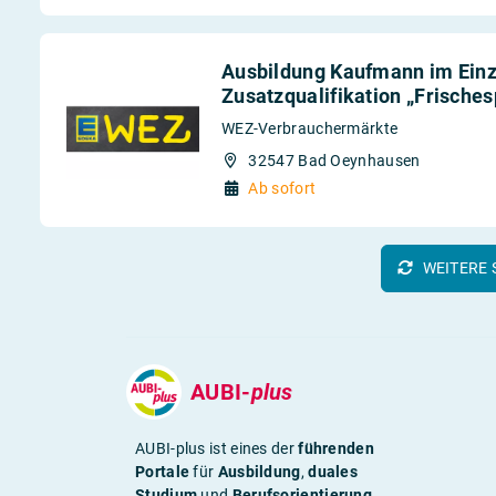
Ausbildung Kaufmann im Einz
Zusatzqualifikation „Frisches
WEZ-Verbrauchermärkte
32547 Bad Oeynhausen
Ab sofort
WEITERE 
AUBI-
plus
AUBI-plus ist eines der
führenden
Portale
für
Ausbildung
,
duales
Studium
und
Berufsorientierung
.