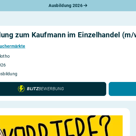
Ausbildung 2026
werbungsratgeber
schreiben
benslauf
rlagen
dung zum Kaufmann im Einzelhandel (m/
line-Bewerbung
rstellungsgespräch
uchermärkte
werbungs-Check
lotho
026
usbildung
BLITZ
BEWERBUNG