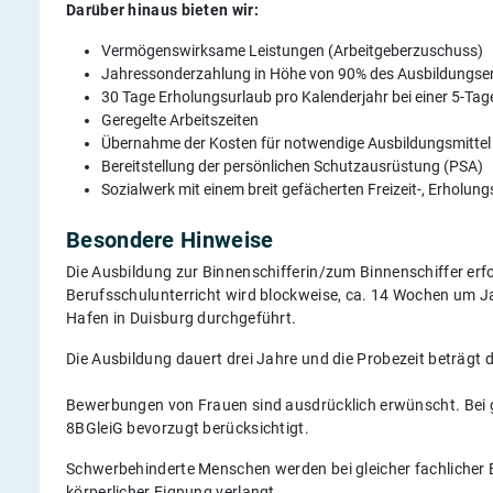
Darüber hinaus bieten wir:
Vermögenswirksame Leistungen (Arbeitgeberzuschuss)
Jahressonderzahlung in Höhe von 90% des Ausbildungse
30 Tage Erholungsurlaub pro Kalenderjahr bei einer 5-Ta
Geregelte Arbeitszeiten
Übernahme der Kosten für notwendige Ausbildungsmittel
Bereitstellung der persönlichen Schutzausrüstung (PSA)
Sozialwerk mit einem breit gefächerten Freizeit-, Erhol
Besondere Hinweise
Die Ausbildung zur Binnenschifferin/zum Binnenschiffer erfo
Berufsschulunterricht wird blockweise, ca. 14 Wochen um J
Hafen in Duisburg durchgeführt.
Die Ausbildung dauert drei Jahre und die Probezeit beträgt 
Bewerbungen von Frauen sind ausdrücklich erwünscht. Bei 
8BGleiG bevorzugt berücksichtigt.
Schwerbehinderte Menschen werden bei gleicher fachlicher E
körperlicher Eignung verlangt.