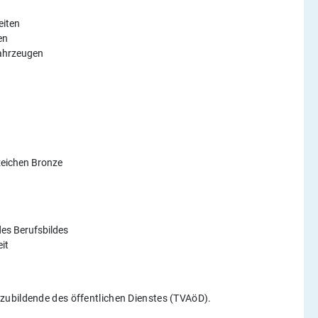
eiten
en
ahrzeugen
eichen Bronze
des Berufsbildes
eit
zubildende des öffentlichen Dienstes (TVAöD).