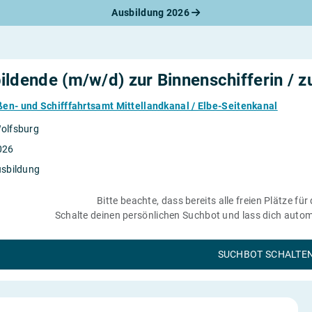
Ausbildung 2026
werbungsratgeber
schreiben
benslauf
rlagen
ildende (m/w/d) zur Binnenschifferin / 
line-Bewerbung
rstellungsgespräch
en- und Schifffahrtsamt Mittellandkanal / Elbe-Seitenkanal
werbungs-Check
olfsburg
026
usbildung
Bitte beachte, dass bereits alle freien Plätze für
Schalte deinen persönlichen Suchbot und lass dich automa
SUCHBOT SCHALTE