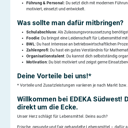
Führung & Personal:
Du setzt dich mit modernen Führun
motiviert, einsetzt und entwickelt.
Was sollte man dafür mitbringen?
Schulabschluss
: Als Zulassungsvoraussetzung benötigst
Foodie
: Du bringst eine Leidenschaft für Lebensmittel mit
BWL
: Du hast Interesse an betriebswirtschaftlichen Proz
Zahlenprofi
: Du hast ein gutes Verständnis für Mathemat
Organisationstalent
: Du kannst dich selbstständig organ
Motivation
: Du bist motiviert und zeigst gerne Einsatzber
Deine Vorteile bei uns!*
* Vorteile und Zusatzleistungen variieren je nach Markt bz
Willkommen bei EDEKA Südwest! 
direkt um die Ecke.
Unser Herz schlägt für Lebensmittel. Deins auch?
Frische, gesunde und fair gehandelte Lebensmittel – dafür a