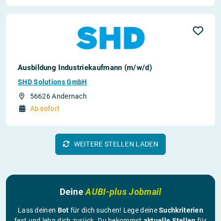
Ausbildung Industriekaufmann (m/w/d)
SHD Solutions GmbH
56626 Andernach
Ab sofort
WEITERE STELLEN LADEN
Deine
AUBI-plus Jobmail
Lass deinen
Bot
für dich suchen! Lege deine
Suchkriterien
fest und lehn dich zurück. Du bekommst
aktuelle Stellen
für