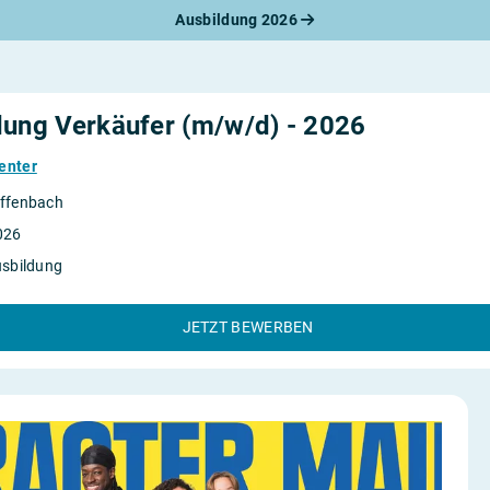
Ausbildung 2026
werbungsratgeber
schreiben
benslauf
rlagen
dung Verkäufer (m/w/d) - 2026
line-Bewerbung
rstellungsgespräch
enter
werbungs-Check
ffenbach
026
usbildung
JETZT BEWERBEN