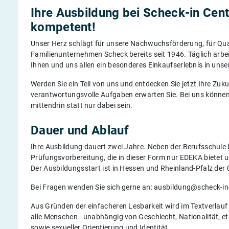
Ihre Ausbildung bei Scheck-in Cent
kompetent!
Unser Herz schlägt für unsere Nachwuchsförderung, für Qual
Familienunternehmen Scheck bereits seit 1946. Täglich arbe
Ihnen und uns allen ein besonderes Einkaufserlebnis in uns
Werden Sie ein Teil von uns und entdecken Sie jetzt Ihre Zu
verantwortungsvolle Aufgaben erwarten Sie. Bei uns können 
mittendrin statt nur dabei sein.
Dauer und Ablauf
Ihre Ausbildung dauert zwei Jahre. Neben der Berufsschule 
Prüfungsvorbereitung, die in dieser Form nur EDEKA bietet un
Der Ausbildungsstart ist in Hessen und Rheinland-Pfalz der
Bei Fragen wenden Sie sich gerne an: ausbildung@scheck-in
Aus Gründen der einfacheren Lesbarkeit wird im Textverlau
alle Menschen - unabhängig von Geschlecht, Nationalität, eth
sowie sexueller Orientierung und Identität.