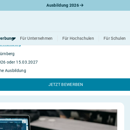
Ausbildung 2026
dung Graphic Design (schul.) (m/w/d)
erbung
Für Unternehmen
Für Hochschulen
Für Schulen
te Nürnberg
ürnberg
werbungsratgeber
026 oder 15.03.2027
schreiben
he Ausbildung
benslauf
rlagen
JETZT BEWERBEN
line-Bewerbung
rstellungsgespräch
werbungs-Check