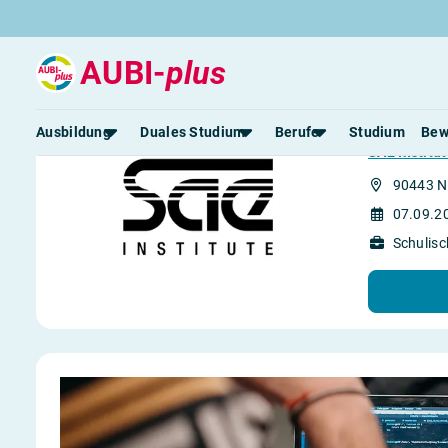
AUBI-
plus
Ausbil
Ausbildung
Duales Studium
Berufe
Studium
Bew
SAE Institu
90443 N
Rund um die Ausbildung
Rund um das duale Studium
Rund um Berufe
Be
07.09.2
Ausbildungsplätze 2026
Duale Studienplätze 2026
Gut bezahlte Berufe
An
Schulisc
Alle Städte
Duale Studiengänge von A-Z
Kaufmännische Berufe
Le
Alle Bundesländer
Alle Orte von A-Z
Berufe nach Themen
Vo
Gehalt
Alle Berufe
On
Ausbildungsbeginn
Schülerpraktikum
Vo
Be