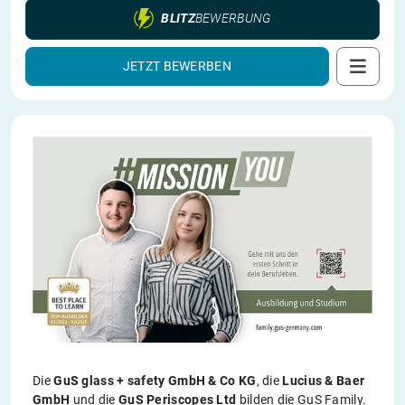
BLITZ
BEWERBUNG
JETZT BEWERBEN
Die
GuS glass + safety GmbH & Co KG
, die
Lucius & Baer
GmbH
und die
GuS Periscopes Ltd
bilden die GuS Family.