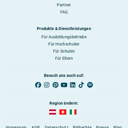
Partner
FAQ
Produkte & Dienstleistungen
Für Ausbildungsbetriebe
Für Hochschulen
Für Schulen
Für Eltern
Besuch uns auch auf:
Region ändern:
AUBI-plus Österreich (deutsch)
AUBI-plus Schweiz (deutsch)
AUBI-plus Italien (deutsch)
Impressum
AGB
Datenschutz
Bildrechte
Presse
Blog