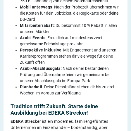
750 € – abhängig von deinem Notendurchschnitt
Mobil unterwegs
: Nach der Probezeit übernehmen wir
die Kosten für dein Jobticket, die Regiokarte oder deine
DB-Card
Mitarbeiterrabatt
: Du bekommst 10 % Rabatt in allen
unseren Märkten
Azubi-Events
: Freu dich auf mindestens zwei
gemeinsame Erlebnistage pro Jahr
Perspektive inklusive
: Mit Engagement und unseren
Karriereprogrammen stehen dir viele Wege für deine
Zukunft offen
Azubi-Abschlussgala
: Nach deiner bestandenen
Prüfung und Übernahme feiern wir gemeinsam bei
unserer Abschlussgala im Europa-Park
Planbarkeit
: Deine Dienstpläne stehen dir bis zu drei
Wochen im Voraus zur Verfügung
Tradition trifft Zukunft. Starte deine
Ausbildung bei EDEKA Strecker!
EDEKA Strecker
ist ein modernes, familiengeführtes
Unternehmen im Einzelhandel – bodenständig, aber