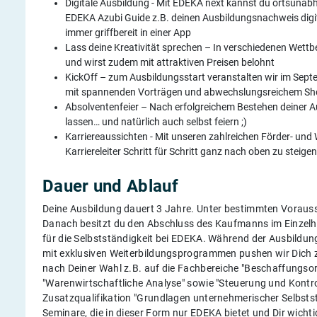
Digitale Ausbildung - Mit EDEKA next kannst du ortsunabh
EDEKA Azubi Guide z.B. deinen Ausbildungsnachweis digita
immer griffbereit in einer App
Lass deine Kreativität sprechen – In verschiedenen Wettb
und wirst zudem mit attraktiven Preisen belohnt
KickOff – zum Ausbildungsstart veranstalten wir im Sept
mit spannenden Vorträgen und abwechslungsreichem 
Absolventenfeier – Nach erfolgreichem Bestehen deiner Au
lassen… und natürlich auch selbst feiern ;)
Karriereaussichten - Mit unseren zahlreichen Förder- und
Karriereleiter Schritt für Schritt ganz nach oben zu steig
Dauer und Ablauf
Deine Ausbildung dauert 3 Jahre. Unter bestimmten Vorauss
Danach besitzt du den Abschluss des Kaufmanns im Einzelha
für die Selbstständigkeit bei EDEKA. Während der Ausbildun
mit exklusiven Weiterbildungsprogrammen pushen wir Dich zu 
nach Deiner Wahl z.B. auf die Fachbereiche "Beschaffungsor
"Warenwirtschaftliche Analyse" sowie "Steuerung und Kontroll
Zusatzqualifikation "Grundlagen unternehmerischer Selbsts
Seminare, die in dieser Form nur EDEKA bietet und Dir wicht