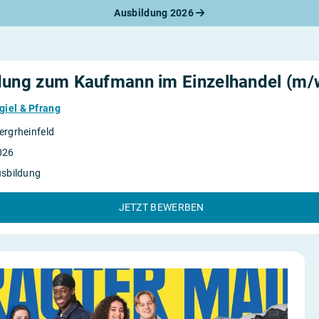
Ausbildung 2026
werbungsratgeber
schreiben
benslauf
rlagen
dung zum Kaufmann im Einzelhandel (m/
line-Bewerbung
rstellungsgespräch
iel & Pfrang
werbungs-Check
rgrheinfeld
026
usbildung
JETZT BEWERBEN