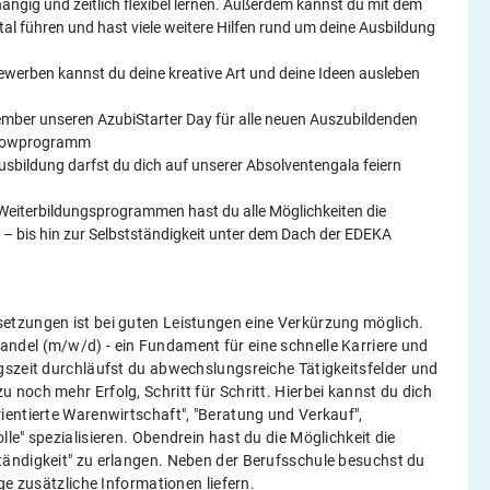
ängig und zeitlich flexibel lernen. Außerdem kannst du mit dem
l führen und hast viele weitere Hilfen rund um deine Ausbildung
ewerben kannst du deine kreative Art und deine Ideen ausleben
ember unseren AzubiStarter Day für alle neuen Auszubildenden
Showprogramm
sbildung darfst du dich auf unserer Absolventengala feiern
 Weiterbildungsprogrammen hast du alle Möglichkeiten die
en – bis hin zur Selbstständigkeit unter dem Dach der EDEKA
etzungen ist bei guten Leistungen eine Verkürzung möglich.
ndel (m/w/d) - ein Fundament für eine schnelle Karriere und
gszeit durchläufst du abwechslungsreiche Tätigkeitsfelder und
noch mehr Erfolg, Schritt für Schritt. Hierbei kannst du dich
ientierte Warenwirtschaft", "Beratung und Verkauf",
e" spezialisieren. Obendrein hast du die Möglichkeit die
tändigkeit" zu erlangen. Neben der Berufsschule besuchst du
ige zusätzliche Informationen liefern.