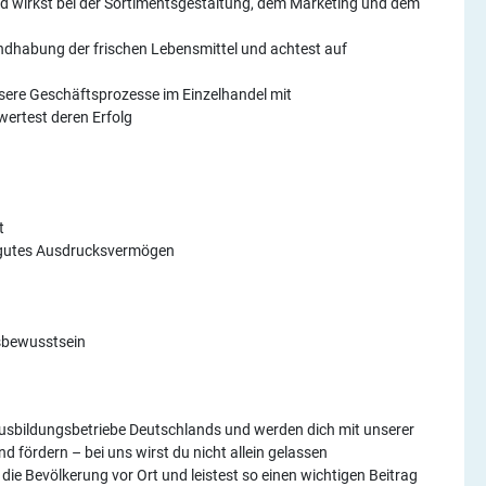
d wirkst bei der Sortimentsgestaltung, dem Marketing und dem
dhabung der frischen Lebensmittel und achtest auf
sere Geschäftsprozesse im Einzelhandel mit
ertest deren Erfolg
t
d gutes Ausdrucksvermögen
sbewusstsein
 Ausbildungsbetriebe Deutschlands und werden dich mit unserer
d fördern – bei uns wirst du nicht allein gelassen
 die Bevölkerung vor Ort und leistest so einen wichtigen Beitrag