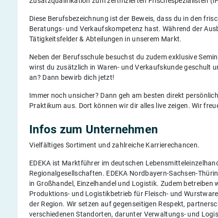
Zusatzqualifikation zum zertifizierten Frischespezialisten 
Diese Berufsbezeichnung ist der Beweis, dass du in den fri
Beratungs- und Verkaufskompetenz hast. Während der Ausb
Tätigkeitsfelder & Abteilungen in unserem Markt.
Neben der Berufsschule besuchst du zudem exklusive Semina
wirst du zusätzlich in Waren- und Verkaufskunde geschult un
an? Dann bewirb dich jetzt!
Immer noch unsicher? Dann geh am besten direkt persönlic
Praktikum aus. Dort können wir dir alles live zeigen. Wir freu
Infos zum Unternehmen
Vielfältiges Sortiment und zahlreiche Karrierechancen.
EDEKA ist Marktführer im deutschen Lebensmitteleinzelhande
Regionalgesellschaften. EDEKA Nordbayern-Sachsen-Thüring
in Großhandel, Einzelhandel und Logistik. Zudem betreiben 
Produktions- und Logistikbetrieb für Fleisch- und Wurstware
der Region. Wir setzen auf gegenseitigen Respekt, partners
verschiedenen Standorten, darunter Verwaltungs- und Logist