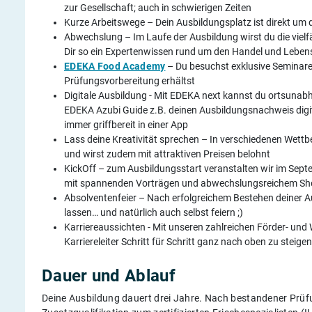
zur Gesellschaft; auch in schwierigen Zeiten
Kurze Arbeitswege – Dein Ausbildungsplatz ist direkt um 
Abwechslung – Im Laufe der Ausbildung wirst du die viel
Dir so ein Expertenwissen rund um den Handel und Leben
EDEKA Food Academy
– Du besuchst exklusive Seminare 
Prüfungsvorbereitung erhältst
Digitale Ausbildung - Mit EDEKA next kannst du ortsunabh
EDEKA Azubi Guide z.B. deinen Ausbildungsnachweis digita
immer griffbereit in einer App
Lass deine Kreativität sprechen – In verschiedenen Wettb
und wirst zudem mit attraktiven Preisen belohnt
KickOff – zum Ausbildungsstart veranstalten wir im Sept
mit spannenden Vorträgen und abwechslungsreichem 
Absolventenfeier – Nach erfolgreichem Bestehen deiner Au
lassen… und natürlich auch selbst feiern ;)
Karriereaussichten - Mit unseren zahlreichen Förder- und
Karriereleiter Schritt für Schritt ganz nach oben zu steig
Dauer und Ablauf
Deine Ausbildung dauert drei Jahre. Nach bestandener Prüf