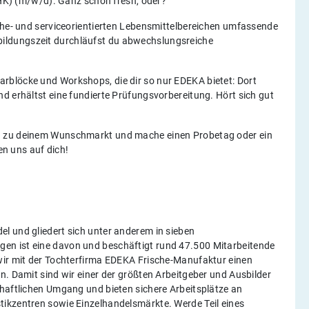
(IHK) (m/w/d). Ganz schön fresh, oder?
sche- und serviceorientierten Lebensmittelbereichen umfassende
ildungszeit durchläufst du abwechslungsreiche
rblöcke und Workshops, die dir so nur EDEKA bietet: Dort
d erhältst eine fundierte Prüfungsvorbereitung. Hört sich gut
h zu deinem Wunschmarkt und mache einen Probetag oder ein
en uns auf dich!
l und gliedert sich unter anderem in sieben
en ist eine davon und beschäftigt rund 47.500 Mitarbeitende
wir mit der Tochterfirma EDEKA Frische-Manufaktur einen
n. Damit sind wir einer der größten Arbeitgeber und Ausbilder
chaftlichen Umgang und bieten sichere Arbeitsplätze an
ikzentren sowie Einzelhandelsmärkte. Werde Teil eines