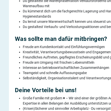
Du gestaltest die Warenpräsentation verkaufsfördernd un
Warenaufbau mit
Du kümmerst dich um die fachgerechte Lagerung und Han
Hygienestandards
Du lernst unsere Warenwirtschaft kennen uns steuerst un
Du gestaltest Verkaufs- und Verkostungsaktionen und bew
Was sollte man dafür mitbringen?
Freude am Kundenkontakt und Einfühlungsvermögen
Kreativität, Verantwortungsbewusstsein und Engagemen
Freundliches Auftreten, gepflegtes Erscheinungsbild un
Freude am Umgang mit frischen Lebensmitteln
Interesse an betriebswirtschaftlichen Zusammenhängen
Teamgeist und schnelle Auffassungsgabe
Selbständigkeit, Organisationstalent und Verantwortung
Deine Vorteile bei uns!
Große Familie mit großem ♥ – Wir sind einer der größten
Expertise in allen Belangen der Ausbildung unterstützen un
(Krisen)Sicherer und sinnvoller Arbeitsplatz - Du versorgst