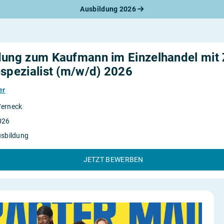
Ausbildung 2026
werbungsratgeber
schreiben
benslauf
rlagen
dung zum Kaufmann im Einzelhandel mit Z
line-Bewerbung
rstellungsgespräch
espezialist (m/w/d) 2026
werbungs-Check
er
erneck
026
usbildung
JETZT BEWERBEN