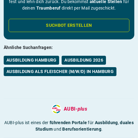
fest und lehn dich zurück. Du bekommst
aktuelle Stellen
für
deinen
Traumberuf
direkt per Mail zugeschickt.
SUCHBOT ERSTELLEN
Ähnliche Suchanfragen:
AUSBILDUNG HAMBURG
AUSBILDUNG 2026
AUSBILDUNG ALS FLEISCHER (M/W/D) IN HAMBURG
AUBI-
plus
AUBI-plus ist eines der
führenden Portale
für
Ausbildung
,
duales
Studium
und
Berufsorientierung
.