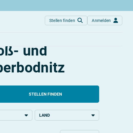
Stellen finden
Anmelden
ze
oß- und
erbodnitz
STELLEN FINDEN
LAND
ildung
Deutschland