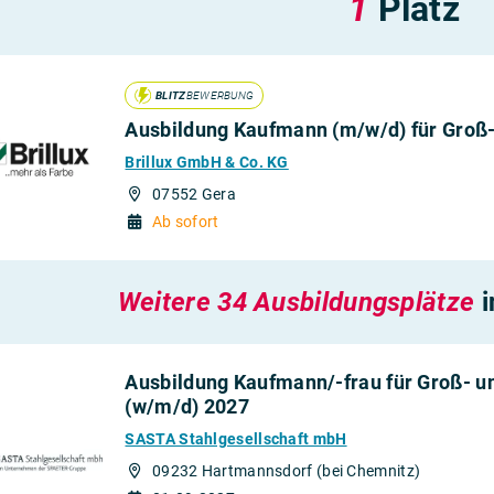
1
Platz
, Büro und
2027
BLITZ
BEWERBUNG
Ausbildung Kaufmann (m/w/d) für Gro
Brillux GmbH & Co. KG
07552 Gera
Ab sofort
Weitere 34 Ausbildungsplätze
i
Ausbildung Kaufmann/-frau für Groß-
(w/m/d) 2027
SASTA Stahlgesellschaft mbH
09232 Hartmannsdorf (bei Chemnitz)