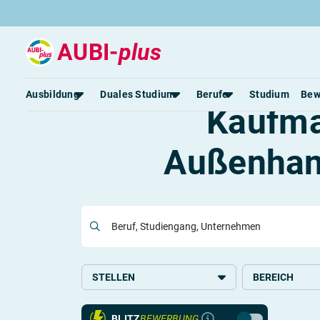
AUBI-
plus
F
Ausbildung
Duales Studium
Berufe
Studium
Bew
Kaufma
Außenhan
Rund um die Ausbildung
Rund um das duale Studium
Rund um Berufe
Be
Ausbildungsplätze 2026
Duale Studienplätze 2026
Gut bezahlte Berufe
An
Alle Städte
Duale Studiengänge von A-Z
Kaufmännische Berufe
Le
Alle Bundesländer
Alle Orte von A-Z
Berufe nach Themen
Vo
Gehalt
Alle Berufe
On
Ausbildungsbeginn
Schülerpraktikum
Vo
Beruf, Studiengang, Unternehmen
Be
STELLEN
BEREICH
Ausbildung
Handel
BLITZ
BEWERBUNG