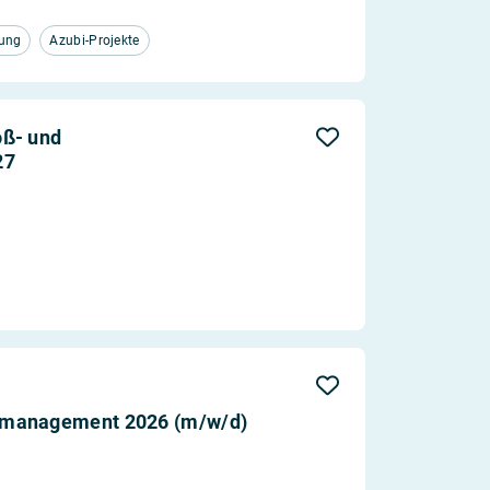
tung
Azubi-Projekte
oß- und
27
smanagement 2026 (m/w/d)