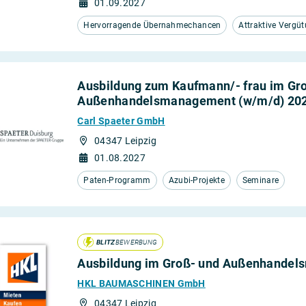
01.09.2027
Hervorragende Übernahmechancen
Attraktive Vergü
Ausbildung zum Kaufmann/- frau im Gr
Außenhandelsmanagement (w/m/d) 20
Carl Spaeter GmbH
04347 Leipzig
01.08.2027
Paten-Programm
Azubi-Projekte
Seminare
BLITZ
BEWERBUNG
Ausbildung im Groß- und Außenhandel
HKL BAUMASCHINEN GmbH
04347 Leipzig