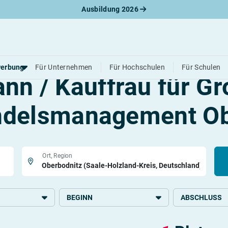
Ausbildung 2026
reie Ausbildungsplät
erbung
Für Unternehmen
Für Hochschulen
Für Schulen
nn / Kauffrau für Gr
delsmanagement Ob
werbungsratgeber
schreiben
benslauf
rlagen
line-Bewerbung
Ort, Region
rstellungsgespräch
werbungs-Check
BEGINN
ABSCHLUSS
2026
Mittlere Schulb