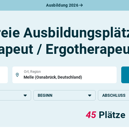
Ausbildung 2026
werbungsratgeber
schreiben
benslauf
reie Ausbildungsplät
rlagen
line-Bewerbung
rstellungsgespräch
apeut / Ergotherapeu
werbungs-Check
Ort, Region
BEGINN
ABSCHLUSS
ege und Medizin
2026
Mittlere Schulb
45
Plätze
2027