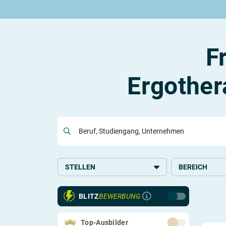
Rund um die Ausbildung
Rund um das duale Studium
Rund um Berufe
Be
Ausbildungsplätze 2026
Duale Studienplätze 2026
Gut bezahlte Berufe
An
Alle Städte
Duale Studiengänge von A-Z
Kaufmännische Berufe
Le
F
Alle Bundesländer
Alle Orte von A-Z
Berufe nach Themen
Vo
Gehalt
Alle Berufe
On
Ausbildungsbeginn
Schülerpraktikum
Vo
Ergother
Be
Beruf, Studiengang, Unternehmen
Berufs-Check starten
Lass dich finden
STELLEN
BEREICH
Ausbildung
Gesundheit, Pfl
BLITZ
BEWERBUNG
Sozialwesen
Top-Ausbilder