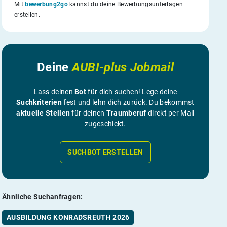
Mit
bewerbung2go
kannst du deine Bewerbungsunterlagen
erstellen.
Deine
AUBI-plus Jobmail
Lass deinen
Bot
für dich suchen! Lege deine
Suchkriterien
fest und lehn dich zurück. Du bekommst
aktuelle Stellen
für deinen
Traumberuf
direkt per Mail
zugeschickt.
SUCHBOT ERSTELLEN
Ähnliche Suchanfragen:
AUSBILDUNG KONRADSREUTH 2026