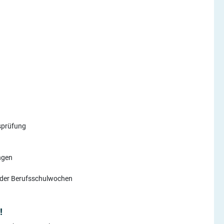
ssprüfung
ngen
 der Berufsschulwochen
!