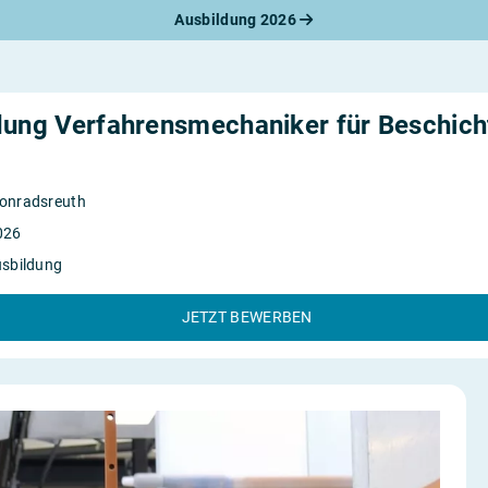
Ausbildung 2026
werbungsratgeber
schreiben
benslauf
rlagen
dung Verfahrensmechaniker für Beschich
line-Bewerbung
rstellungsgespräch
werbungs-Check
onradsreuth
026
usbildung
JETZT BEWERBEN