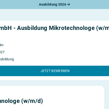
Ausbildung 2026
werbungsratgeber
schreiben
benslauf
rlagen
bH - Ausbildung Mikrotechnologe (w/m
line-Bewerbung
rstellungsgespräch
werbungs-Check
lm
027
usbildung
JETZT BEWERBEN
hnologe (w/m/d)