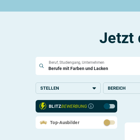
Rund um die Ausbildung
Rund um das duale Studium
Rund um Berufe
Be
Ausbildungsplätze 2026
Duale Studienplätze 2026
Gut bezahlte Berufe
An
Alle Städte
Duale Studiengänge von A-Z
Kaufmännische Berufe
Le
Alle Bundesländer
Alle Orte von A-Z
Berufe nach Themen
Vo
Jetzt
Gehalt
Alle Berufe
On
Ausbildungsbeginn
Schülerpraktikum
Vo
Be
Beruf, Studiengang, Unternehmen
Berufs-Check starten
STELLEN
BEREICH
Lass dich finden
Ausbildung
Technik
BLITZ
BEWERBUNG
Glas, Holz, Papie
Naturwissenscha
Top-Ausbilder
Forschung
Handwerk und Pr
Medien und Gest