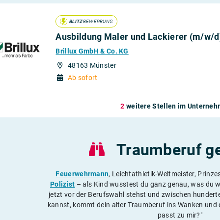
BLITZ
BEWERBUNG
Ausbildung Maler und Lackierer (m/w/d
Brillux GmbH & Co. KG
48163 Münster
Ab sofort
2
weitere Stellen im Unterne
Traumberuf g
Feuerwehrmann
, Leichtathletik-Weltmeister, Prinze
Polizist
– als Kind wusstest du ganz genau, was du w
jetzt vor der Berufswahl stehst und zwischen hunder
kannst, kommt dein alter Traumberuf ins Wanken und d
passt zu mir?"