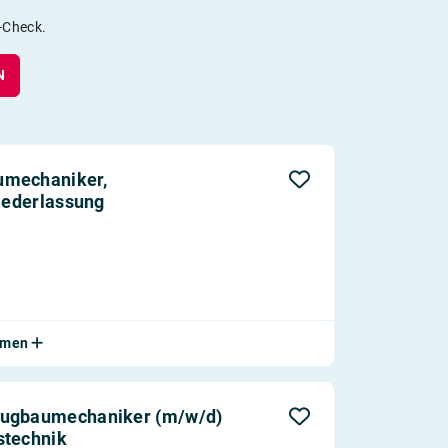
s-Check.
N
umechaniker,
Niederlassung
ehmen
eugbaumechaniker (m/w/d)
stechnik