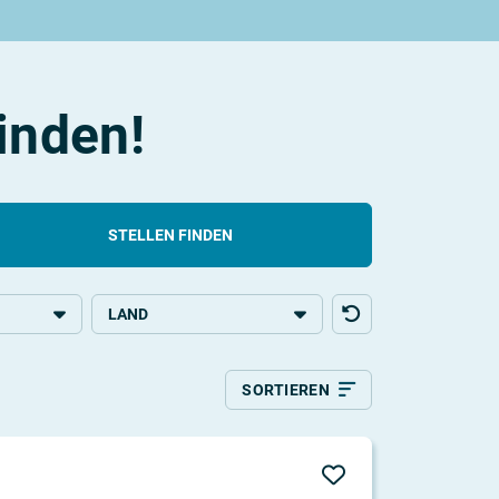
finden!
STELLEN FINDEN
LAND
bildung
Deutschland
SORTIEREN
g
Italien
g
Relevanz
Aktualität