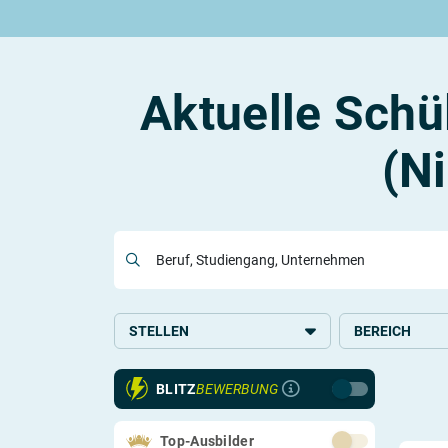
Rund um die Ausbildung
Rund um das duale Studium
Rund um Berufe
Be
Ausbildungsplätze 2026
Duale Studienplätze 2026
Gut bezahlte Berufe
An
Alle Städte
Duale Studiengänge von A-Z
Kaufmännische Berufe
Le
Aktuelle Schü
Alle Bundesländer
Alle Orte von A-Z
Berufe nach Themen
Vo
Gehalt
Alle Berufe
On
Ausbildungsbeginn
Schülerpraktikum
Vo
(N
Be
Beruf, Studiengang, Unternehmen
Berufs-Check starten
Lass dich finden
STELLEN
BEREICH
Ausbildung
Handel
BLITZ
BEWERBUNG
Duales Studium
Kaufmännisches
Verwaltung
Studium
Top-Ausbilder
Logistik und Ve