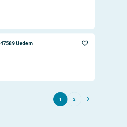
n 47589 Uedem
1
2