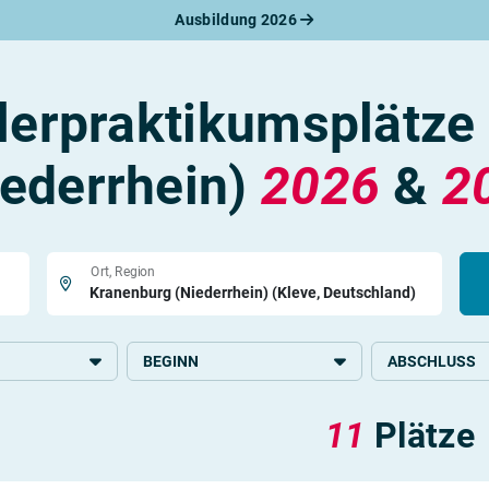
Ausbildung 2026
werbungsratgeber
schreiben
benslauf
lerpraktikumsplätze
rlagen
line-Bewerbung
rstellungsgespräch
iederrhein)
2026
&
2
werbungs-Check
Ort, Region
BEGINN
ABSCHLUSS
2026
Grundlegende S
11
Plätze
, Büro und
rkehr