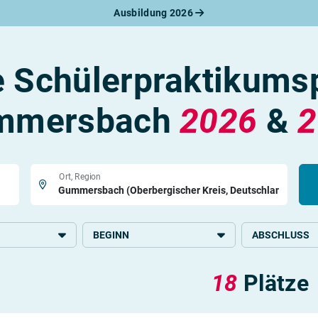
Ausbildung 2026
werbungsratgeber
schreiben
benslauf
e Schülerpraktikumsp
rlagen
line-Bewerbung
rstellungsgespräch
mmersbach
2026
&
2
werbungs-Check
Ort, Region
BEGINN
ABSCHLUSS
2026
Grundlegende S
18
Plätze
, Büro und
rkehr