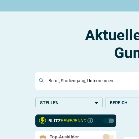
Rund um die Ausbildung
Rund um das duale Studium
Rund um Berufe
Be
Ausbildungsplätze 2026
Duale Studienplätze 2026
Gut bezahlte Berufe
An
Alle Städte
Duale Studiengänge von A-Z
Kaufmännische Berufe
Le
Aktuell
Alle Bundesländer
Alle Orte von A-Z
Berufe nach Themen
Vo
Gehalt
Alle Berufe
On
Ausbildungsbeginn
Schülerpraktikum
Vo
Gu
Be
Beruf, Studiengang, Unternehmen
Berufs-Check starten
Lass dich finden
STELLEN
BEREICH
Ausbildung
Handel
BLITZ
BEWERBUNG
Duales Studium
Kaufmännisches
Verwaltung
Schülerpraktikum
Top-Ausbilder
Logistik und Ve