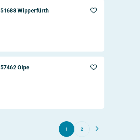
 51688 Wipperfürth
 57462 Olpe
1
2