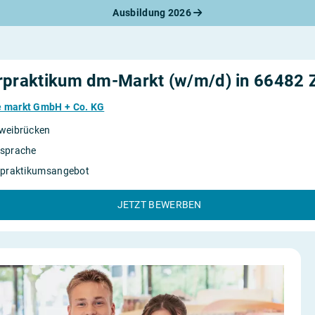
Ausbildung 2026
werbungsratgeber
schreiben
benslauf
rlagen
rpraktikum dm-Markt (w/m/d) in 66482 
line-Bewerbung
rstellungsgespräch
e markt GmbH + Co. KG
werbungs-Check
weibrücken
sprache
rpraktikumsangebot
JETZT BEWERBEN