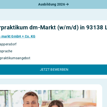
Ausbildung 2026
werbungsratgeber
schreiben
benslauf
rlagen
rpraktikum dm-Markt (w/m/d) in 93138 
line-Bewerbung
rstellungsgespräch
e markt GmbH + Co. KG
werbungs-Check
appersdorf
sprache
rpraktikumsangebot
JETZT BEWERBEN