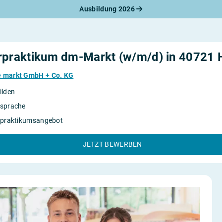
Ausbildung 2026
werbungsratgeber
schreiben
benslauf
rlagen
rpraktikum dm-Markt (w/m/d) in 40721 
line-Bewerbung
rstellungsgespräch
e markt GmbH + Co. KG
werbungs-Check
ilden
sprache
rpraktikumsangebot
JETZT BEWERBEN