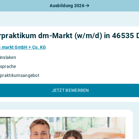
Ausbildung 2026
werbungsratgeber
schreiben
benslauf
rlagen
rpraktikum dm-Markt (w/m/d) in 46535 
line-Bewerbung
rstellungsgespräch
e markt GmbH + Co. KG
werbungs-Check
inslaken
sprache
rpraktikumsangebot
JETZT BEWERBEN