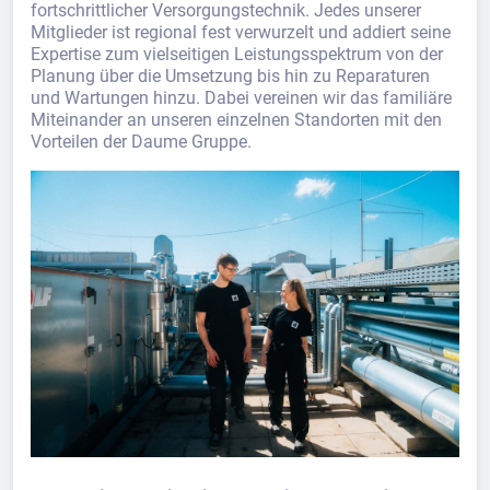
fortschrittlicher Versorgungstechnik. Jedes unserer
Mitglieder ist regional fest verwurzelt und addiert seine
Expertise zum vielseitigen Leistungsspektrum von der
Planung über die Umsetzung bis hin zu Reparaturen
und Wartungen hinzu. Dabei vereinen wir das familiäre
Miteinander an unseren einzelnen Standorten mit den
Vorteilen der Daume Gruppe.