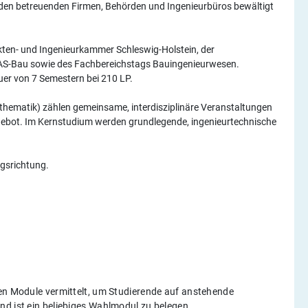
den betreuenden Firmen, Behörden und Ingenieurbüros bewältigt
kten- und Ingenieurkammer Schleswig-Holstein, der
 AS-Bau sowie des Fachbereichstags Bauingenieurwesen.
er von 7 Semestern bei 210 LP.
hematik) zählen gemeinsame, interdisziplinäre Veranstaltungen
ngebot. Im Kernstudium werden grundlegende, ingenieurtechnische
ngsrichtung.
gen Module vermittelt, um Studierende auf anstehende
nd ist ein beliebiges Wahlmodul zu belegen.