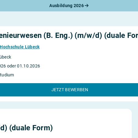
Ausbildung 2026
werbungsratgeber
schreiben
benslauf
rlagen
enieurwesen (B. Eng.) (m/w/d) (duale Fo
line-Bewerbung
rstellungsgespräch
 Hochschule Lübeck
werbungs-Check
übeck
026 oder 01.10.2026
Studium
JETZT BEWERBEN
d) (duale Form)