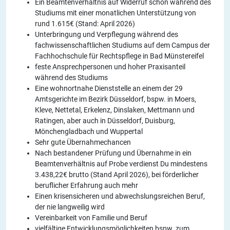
Ein Beamtenverhältnis auf Widerruf schon während des
Studiums mit einer monatlichen Unterstützung von
rund 1.615€ (Stand: April 2026)
Unterbringung und Verpflegung während des
fachwissenschaftlichen Studiums auf dem Campus der
Fachhochschule für Rechtspflege in Bad Münstereifel
feste Ansprechpersonen und hoher Praxisanteil
während des Studiums
Eine wohnortnahe Dienststelle an einem der 29
Amtsgerichte im Bezirk Düsseldorf, bspw. in Moers,
Kleve, Nettetal, Erkelenz, Dinslaken, Mettmann und
Ratingen, aber auch in Düsseldorf, Duisburg,
Mönchengladbach und Wuppertal
Sehr gute Übernahmechancen
Nach bestandener Prüfung und Übernahme in ein
Beamtenverhältnis auf Probe verdienst Du mindestens
3.438,22€ brutto (Stand April 2026), bei förderlicher
beruflicher Erfahrung auch mehr
Einen krisensicheren und abwechslungsreichen Beruf,
der nie langweilig wird
Vereinbarkeit von Familie und Beruf
vielfältige Entwicklungsmöglichkeiten bspw. zum